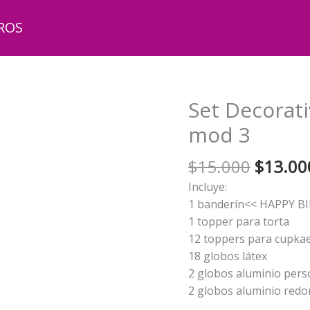
ROS
Set Decorat
mod 3
El
$
15.000
$
13.00
precio
Incluye:
origina
1 banderín<< HAPPY 
era:
1 topper para torta
$15.00
12 toppers para cupka
18 globos látex
2 globos aluminio pers
2 globos aluminio red