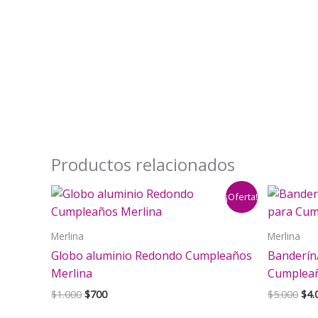
Productos relacionados
¡Oferta!
Merlina
Merlina
Globo aluminio Redondo Cumpleaños
Banderín
Merlina
Cumpleañ
El
El
El
$
1.000
$
700
$
5.000
$
4.
precio
precio
pre