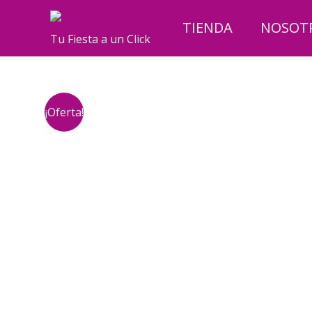
Ir
al
TIENDA
NOSOT
Tu Fiesta a un Click
contenido
¡Oferta!