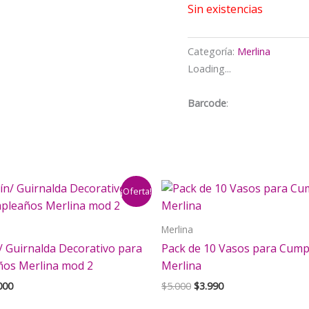
Sin existencias
Categoría:
Merlina
Loading...
Barcode
:
¡Oferta!
Merlina
/ Guirnalda Decorativo para
Pack de 10 Vasos para Cum
os Merlina mod 2
Merlina
El
El
El
000
$
5.000
$
3.990
cio
precio
precio
precio