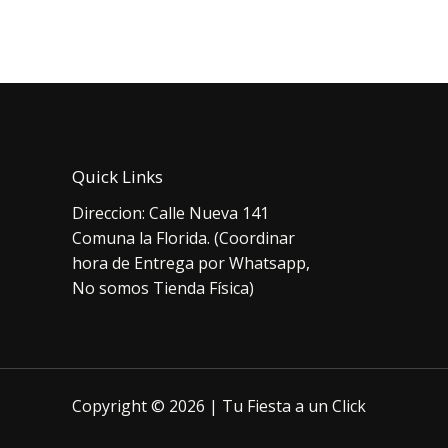
original
actual
orig
era:
es:
era:
$1.000.
$700.
$5.
Quick Links
Direccion: Calle Nueva 141
Comuna la Florida. (Coordinar
hora de Entrega por Whatsapp,
No somos Tienda Física)
Copyright © 2026 | Tu Fiesta a un Click