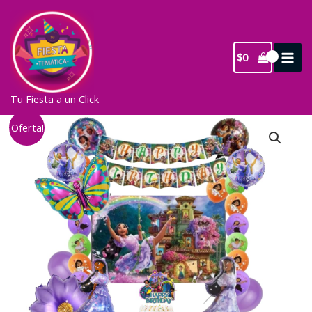
Ir
al
contenido
$
0
Tu Fiesta a un Click
¡Oferta!