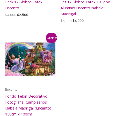
Pack 12 Globos Látex
Set 12 Globos Látex + Globo
Encanto
Aluminio Encanto Isabela
Madrigal
El
El
$
4.000
$
2.500
precio
precio
El
El
$
5.000
$
4.000
original
actual
precio
precio
era:
es:
original
actual
$4.000.
$2.500.
era:
es:
$5.000.
$4.000.
¡Oferta!
Encanto
Fondo Telón Decorativo
Fotografía, Cumpleaños
Isabela Madrigal (Encanto)
150cm x 100cm