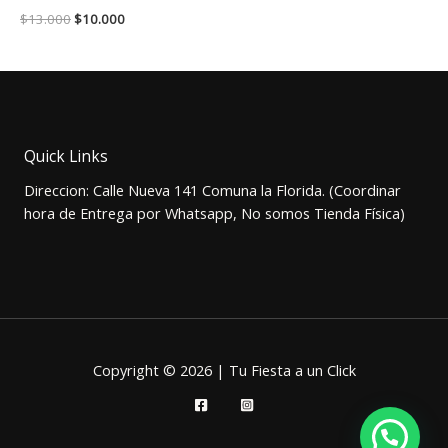
El
El
$
13.000
$
10.000
precio
precio
original
actual
era:
es:
$13.000.
$10.000.
Quick Links
Direccion: Calle Nueva 141 Comuna la Florida. (Coordinar
hora de Entrega por Whatsapp, No somos Tienda Física)
Copyright © 2026 | Tu Fiesta a un Click