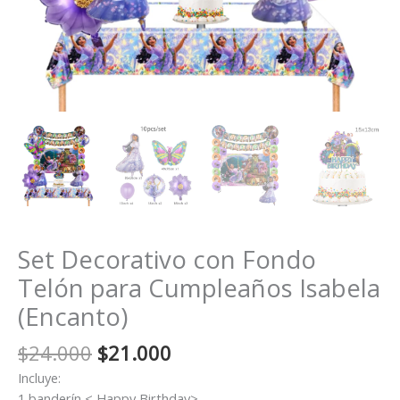
Set Decorativo con Fondo
Telón para Cumpleaños Isabela
(Encanto)
El
El
$
24.000
$
21.000
precio
precio
Incluye:
original
actual
1 banderín < Happy Birthday>