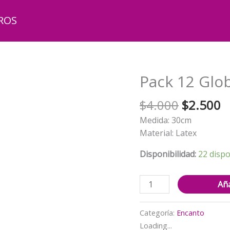
ROS
Pack 12 Glo
El
El
$
4.000
$
2.500
precio
p
Medida: 30cm
original
a
Material: Latex
era:
e
$4.000.
$
Disponibilidad:
22 dispo
Pack
Aña
12
Globos
Categoría:
Encanto
Látex
Loading...