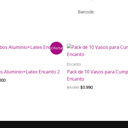
Encanto
cantidad
Barcode
:
¡Oferta!
Encanto
os Aluminio+Latex Encanto 2
Pack de 10 Vasos para Cum
Encanto
El
000
cio
precio
El
El
$
5.000
$
3.990
inal
actual
precio
precio
es:
original
actual
000.
$4.000.
era:
es:
$5.000.
$3.990.