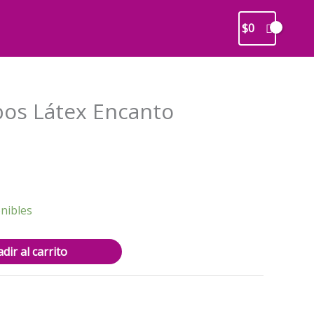
$
0
bos Látex Encanto
recio
ctual
s:
2.500.
nibles
dir al carrito