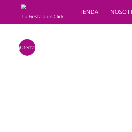
Ir
al
TIENDA
NOSOT
Tu Fiesta a un Click
contenido
¡Oferta!