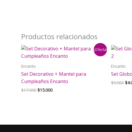
Productos relacionados
¡Oferta!
Encanto
Encanto
Set Decorativo + Mantel para
Set Glob
Cumpleaños Encanto
El
$
5.000
$
4.
pre
El
El
$
17.000
$
15.000
orig
precio
precio
era:
original
actual
$5.
era:
es:
$17.000.
$15.000.