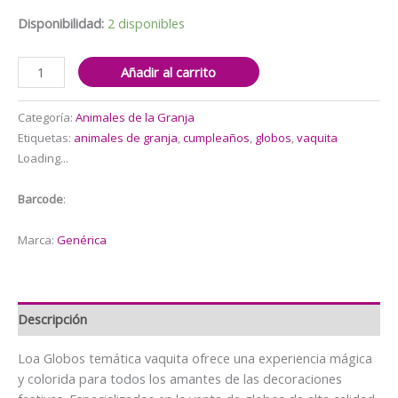
$5.000.
$4.000.
Disponibilidad:
2 disponibles
Set
Añadir al carrito
de
Globos
Categoría:
Animales de la Granja
decorativos
Etiquetas:
animales de granja
,
cumpleaños
,
globos
,
vaquita
Vaquita
Loading...
cantidad
Barcode
:
Marca:
Genérica
Descripción
Loa Globos temática vaquita ofrece una experiencia mágica
y colorida para todos los amantes de las decoraciones