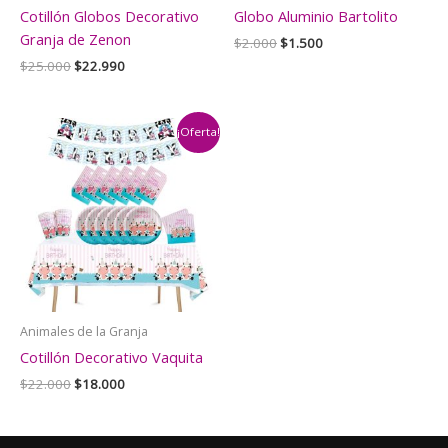
Cotillón Globos Decorativo
Globo Aluminio Bartolito
Granja de Zenon
El
El
$
2.000
$
1.500
precio
precio
El
El
$
25.000
$
22.990
original
actual
precio
precio
era:
es:
original
actual
$2.000.
$1.500.
era:
es:
$25.000.
$22.990.
¡Oferta!
Animales de la Granja
Cotillón Decorativo Vaquita
El
El
$
22.000
$
18.000
precio
precio
original
actual
era:
es: