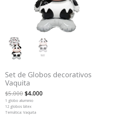
Set de Globos decorativos
Vaquita
El
El
$
5.000
$
4.000
precio
precio
1 globo aluminio
original
actual
12 globos látex
era:
es:
Temática: Vaquita