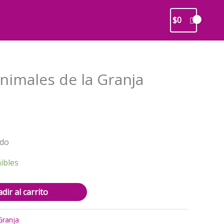
$
0
nimales de la Granja
recio
ctual
s:
ndo
3.000.
ibles
dir al carrito
Granja