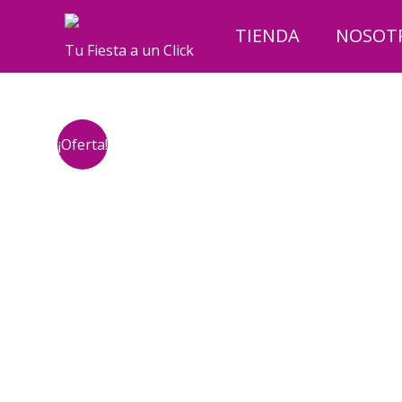
Ir
al
TIENDA
NOSOT
Tu Fiesta a un Click
contenido
¡Oferta!