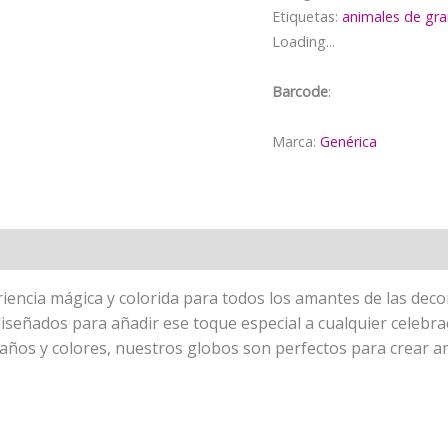
de
Etiquetas:
animales de gra
la
Loading...
Granja
cantidad
Barcode
:
Marca:
Genérica
encia mágica y colorida para todos los amantes de las decor
diseñados para añadir ese toque especial a cualquier celeb
ños y colores, nuestros globos son perfectos para crear am