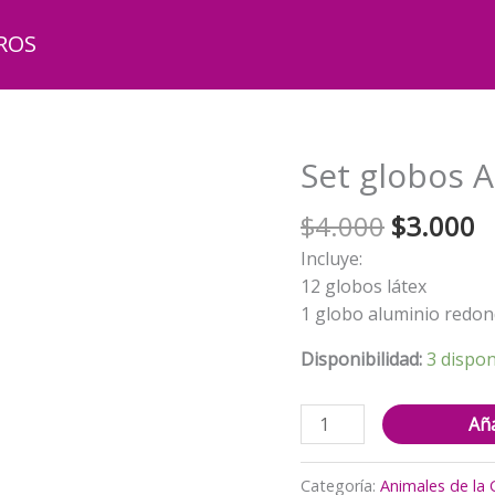
ROS
Set globos A
El
El
$
4.000
$
3.000
precio
p
Incluye:
original
a
12 globos látex
era:
e
1 globo aluminio redo
$4.000.
$
Disponibilidad:
3 dispon
Set
Aña
globos
Animales
Categoría:
Animales de la 