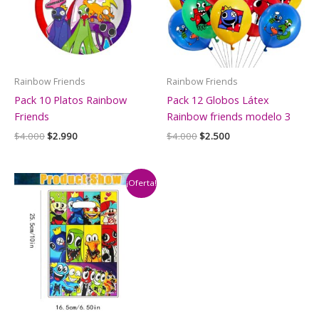
Rainbow Friends
Rainbow Friends
Pack 10 Platos Rainbow
Pack 12 Globos Látex
Friends
Rainbow friends modelo 3
El
El
El
El
$
4.000
$
2.990
$
4.000
$
2.500
precio
precio
precio
precio
original
actual
original
actual
era:
es:
era:
es:
$4.000.
$2.990.
$4.000.
$2.500.
¡Oferta!