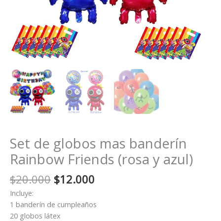
Set de globos mas banderín
Rainbow Friends (rosa y azul)
El
El
$
20.000
$
12.000
precio
precio
Incluye:
original
actual
1 banderín de cumpleaños
era:
es:
20 globos látex