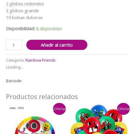
$20.000.
$12.000.
2 globos redondos
2 globos grande
10 bolsas dulceras
Disponibilidad:
8 disponibles
Set
Añadir al carrito
de
globos
Categoría:
Rainbow Friends
mas
Loading...
banderín
Rainbow
Barcode
:
Friends
(rosa
Productos relacionados
y
azul)
¡Oferta!
¡Oferta!
cantidad