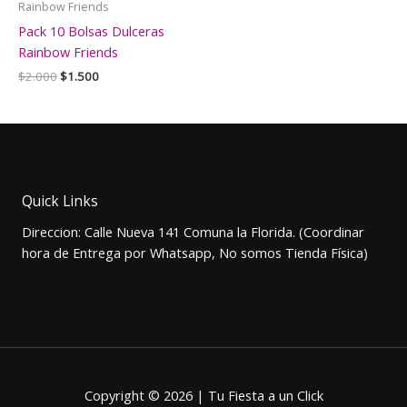
Rainbow Friends
Pack 10 Bolsas Dulceras
Rainbow Friends
El
El
$
2.000
$
1.500
precio
precio
original
actual
era:
es:
$2.000.
$1.500.
Quick Links
Direccion: Calle Nueva 141 Comuna la Florida. (Coordinar
hora de Entrega por Whatsapp, No somos Tienda Física)
Copyright © 2026 | Tu Fiesta a un Click