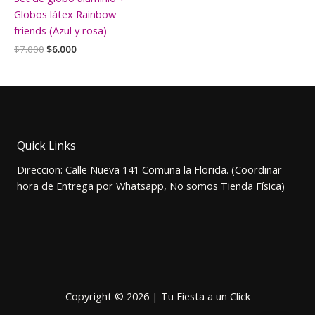
Globos látex Rainbow
friends (Azul y rosa)
El
El
$
7.000
$
6.000
precio
precio
original
actual
era:
es:
$7.000.
$6.000.
Quick Links
Direccion: Calle Nueva 141 Comuna la Florida. (Coordinar
hora de Entrega por Whatsapp, No somos Tienda Física)
Copyright © 2026 | Tu Fiesta a un Click