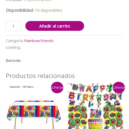
era:
es:
$4.000.
$2.990.
Disponibilidad:
10 disponibles
Globo
Añadir al carrito
Aluminio
para
Categoría:
Rainbow Friends
Decoraciones
Loading...
Rainbow
Friends
Barcode
:
(XL)
cantidad
Productos relacionados
¡Oferta!
¡Oferta!