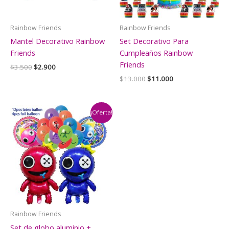
Rainbow Friends
Rainbow Friends
Mantel Decorativo Rainbow
Set Decorativo Para
Friends
Cumpleaños Rainbow
Friends
El
El
$
3.500
$
2.900
precio
precio
El
El
$
13.000
$
11.000
original
actual
precio
precio
era:
es:
original
actual
$3.500.
$2.900.
era:
es:
$13.000.
$11.000.
¡Oferta!
Rainbow Friends
Set de globo aluminio +