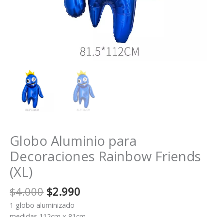
Globo Aluminio para
Decoraciones Rainbow Friends
(XL)
El
El
$
4.000
$
2.990
precio
precio
1 globo aluminizado
original
actual
medidas 112cm x 81cm