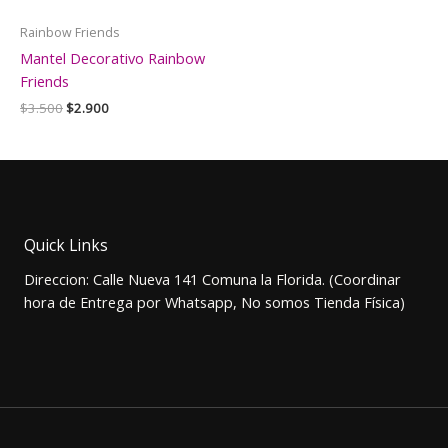
Rainbow Friends
Mantel Decorativo Rainbow
Friends
El
El
$
3.500
$
2.900
precio
precio
original
actual
era:
es:
$3.500.
$2.900.
Quick Links
Direccion: Calle Nueva 141 Comuna la Florida. (Coordinar
hora de Entrega por Whatsapp, No somos Tienda Física)