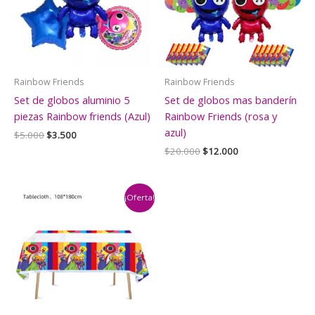
Rainbow Friends
Rainbow Friends
Set de globos aluminio 5
Set de globos mas banderín
piezas Rainbow friends (Azul)
Rainbow Friends (rosa y
azul)
El
El
$
5.000
$
3.500
precio
precio
El
El
$
20.000
$
12.000
original
actual
precio
precio
era:
es:
original
actual
$5.000.
$3.500.
era:
es:
$20.000.
$12.000.
¡Oferta!