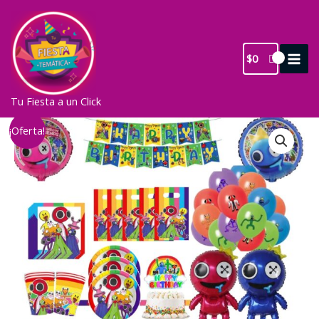
Ir
al
contenido
$
0
Tu Fiesta a un Click
¡Oferta!