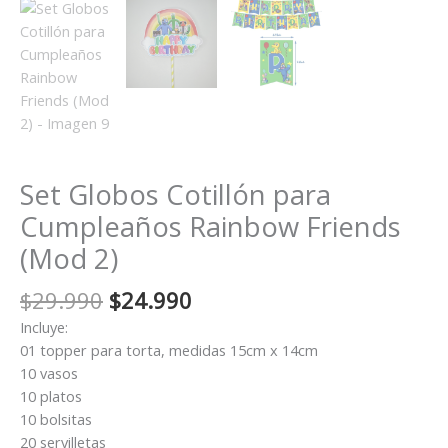
Set Globos Cotillón para
Cumpleaños Rainbow Friends
(Mod 2)
El
El
$
29.990
$
24.990
precio
precio
Incluye:
original
actual
01 topper para torta, medidas 15cm x 14cm
era:
es:
10 vasos
$29.990.
$24.990.
10 platos
10 bolsitas
20 servilletas