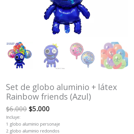
Set de globo aluminio + látex
Rainbow friends (Azul)
El
El
$
6.000
$
5.000
precio
precio
Incluye:
original
actual
1 globo aluminio personaje
era:
es:
2 globo aluminio redondos