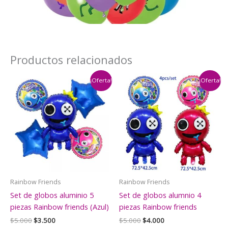
Productos relacionados
¡Oferta!
¡Oferta!
Rainbow Friends
Rainbow Friends
Set de globos aluminio 5
Set de globos alumnio 4
piezas Rainbow friends (Azul)
piezas Rainbow friends
El
El
El
El
$
5.000
$
3.500
$
5.000
$
4.000