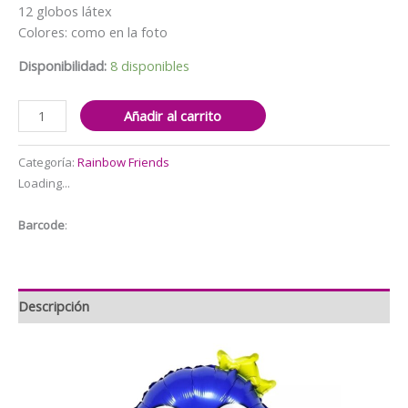
$6.000.
$5.000.
12 globos látex
Colores: como en la foto
Disponibilidad:
8 disponibles
Set
Añadir al carrito
de
globo
Categoría:
Rainbow Friends
aluminio
Loading...
+
látex
Barcode
:
Rainbow
friends
(Azul)
cantidad
Descripción