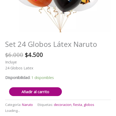
Set 24 Globos Látex Naruto
El
El
$
6.000
$
4.500
precio
precio
Incluye
original
actual
24 Globos Latex
era:
es:
$6.000.
$4.500.
Disponibilidad:
1 disponibles
Set
Añadir al carrito
24
Globos
Categoría:
Naruto
Etiquetas:
decoracion
,
fiesta
,
globos
Látex
Loading...
Naruto