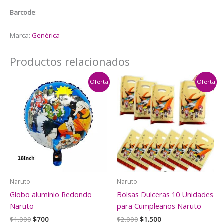
cantidad
Barcode
:
Marca:
Genérica
Productos relacionados
¡Oferta!
¡Oferta!
Naruto
Naruto
Globo aluminio Redondo
Bolsas Dulceras 10 Unidades
Naruto
para Cumpleaños Naruto
El
El
El
El
$
1.000
$
700
$
2.000
$
1.500