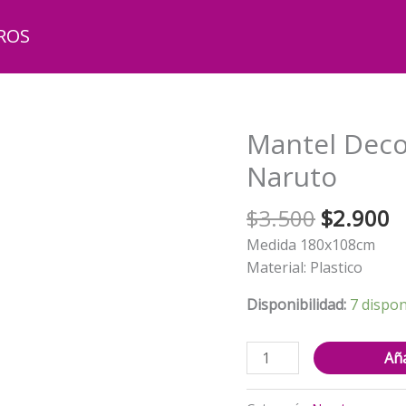
ROS
Mantel Deco
Naruto
El
El
$
3.500
$
2.900
precio
p
Medida 180x108cm
original
a
Material: Plastico
era:
e
$3.500.
$
Disponibilidad:
7 dispon
Mantel
Aña
Decorativo
para