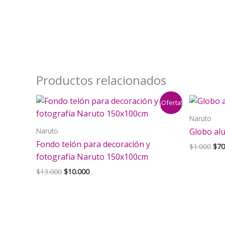
Productos relacionados
¡Oferta!
Naruto
Naruto
Globo al
Fondo telón para decoración y
El
$
1.000
$
70
pre
fotografía Naruto 150x100cm
orig
El
El
$
13.000
$
10.000
era:
precio
precio
$1.
original
actual
era:
es:
$13.000.
$10.000.