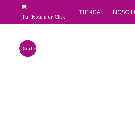
Ir
al
TIENDA
NOSOT
Tu Fiesta a un Click
contenido
¡Oferta!