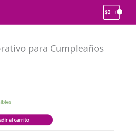
$
0
rativo para Cumpleaños
recio
ctual
s:
2.900.
ibles
dir al carrito