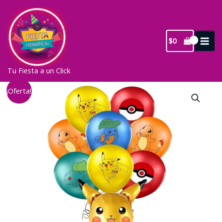
Ir
al
contenido
$
0
Tu Fiesta a un Click
¡Oferta!