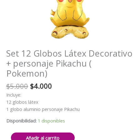
Set 12 Globos Látex Decorativo
+ personaje Pikachu (
Pokemon)
El
El
$
5.000
$
4.000
precio
precio
Incluye:
original
actual
12 globos látex
era:
es:
1 globo aluminio personaje Pikachu
$5.000.
$4.000.
Disponibilidad:
1 disponibles
Set
Añadir al carrito