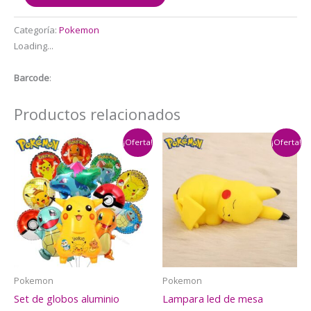
12
Globos
Categoría:
Pokemon
Látex
Loading...
Decorativo
+
Barcode
:
personaje
Pikachu
Productos relacionados
(
Pokemon)
¡Oferta!
¡Oferta!
cantidad
Pokemon
Pokemon
Set de globos aluminio
Lampara led de mesa