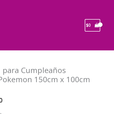
$
0
n para Cumpleaños
s Pokemon 150cm x 100cm
El
0
precio
l
actual
m