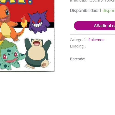
era:
$13.00
Disponibilidad:
1 dispon
Fondo
Añadir al c
Telón
para
Categoría:
Pokemon
Cumpleaños
Loading...
Fotografías
Pokemon
Barcode
:
150cm
x
100cm
modelo
1
cantidad