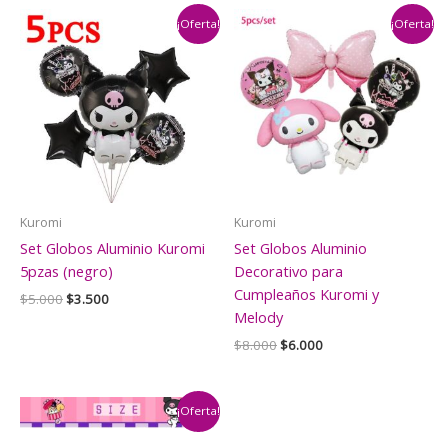
¡Oferta!
¡Oferta!
Kuromi
Kuromi
Set Globos Aluminio Kuromi
Set Globos Aluminio
5pzas (negro)
Decorativo para
Cumpleaños Kuromi y
El
El
$
5.000
$
3.500
precio
precio
Melody
original
actual
El
El
$
8.000
$
6.000
era:
es:
precio
precio
$5.000.
$3.500.
original
actual
era:
es:
$8.000.
$6.000.
¡Oferta!