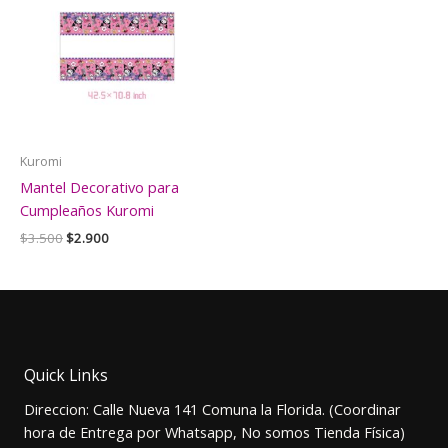
Kuromi
Mantel Decorativo para
Cumpleaños Kuromi
El
El
$
3.500
$
2.900
precio
precio
original
actual
era:
es:
$3.500.
$2.900.
Quick Links
Direccion: Calle Nueva 141 Comuna la Florida. (Coordinar
hora de Entrega por Whatsapp, No somos Tienda Física)