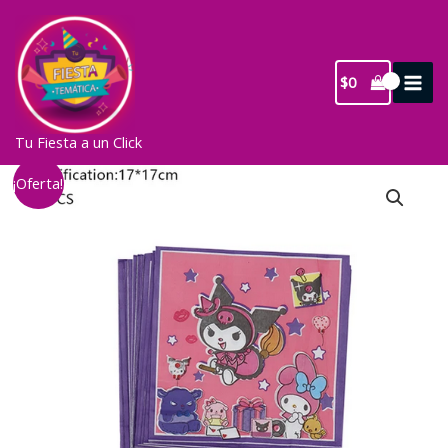
Ir
al
contenido
$
0
Tu Fiesta a un Click
¡Oferta!