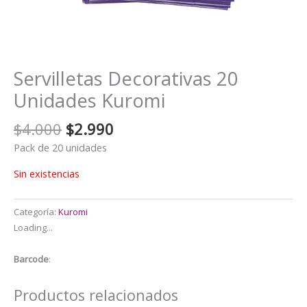
Servilletas Decorativas 20
Unidades Kuromi
El
El
$
4.000
$
2.990
precio
precio
Pack de 20 unidades
original
actual
era:
es:
Sin existencias
$4.000.
$2.990.
Categoría:
Kuromi
Loading...
Barcode
:
Productos relacionados