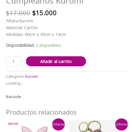
Cumpleaños Kuromi
El
El
$
17.000
$
15.000
precio
precio
Piñata kuromi.
original
actual
Material: Cartón.
era:
es:
Medidas: 60cm x 45cm x 14cm
$17.000.
$15.000.
Disponibilidad:
2 disponibles
Piñata
Añadir al carrito
Decorativa
para
Categoría:
Kuromi
Cumpleaños
Loading...
Kuromi
cantidad
Barcode
:
Productos relacionados
¡Oferta!
¡Oferta!