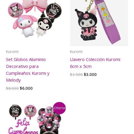
Kuromi
Kuromi
Set Globos Aluminio
Llavero Colección Kuromi
Decorativo para
6cm x 5cm
Cumpleaños Kuromi y
El
El
$
3.500
$
3.000
precio
precio
Melody
original
actual
El
El
$
8.000
$
6.000
era:
es:
precio
precio
$3.500.
$3.000.
original
actual
era:
es:
$8.000.
$6.000.
¡Oferta!