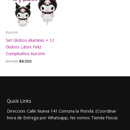
Kuromi
Set Globos Aluminio + 12
Globos Látex Feliz
Cumpleaños Kuromi
El
El
$
9.000
$
8.000
precio
precio
original
actual
era:
es:
$9.000.
$8.000.
Quick Links
Direccion: Calle Nueva 141 Comuna la Florida. (Coordinar
hora de Entrega por Whatsapp, No somos Tienda Física)