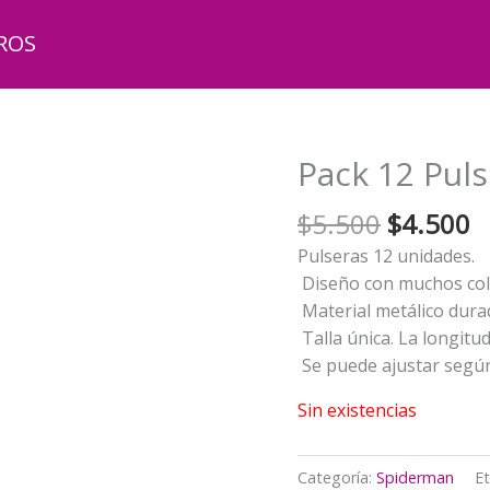
ROS
Pack 12 Pul
El
El
$
5.500
$
4.500
precio
p
Pulseras 12 unidades.
original
a
Diseño con muchos colo
era:
e
Material metálico durad
$5.500.
$
Talla única. La longitud
Se puede ajustar segú
Sin existencias
Categoría:
Spiderman
Et