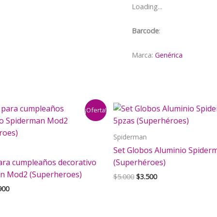
Loading...
Barcode
:
Marca:
Genérica
¡Oferta!
Spiderman
Set Globos Aluminio Spider
ara cumpleaños decorativo
(Superhéroes)
n Mod2 (Superheroes)
El
El
$
5.000
$
3.500
precio
precio
El
900
original
actual
cio
precio
era:
es:
inal
actual
$5.000.
$3.500.
es: