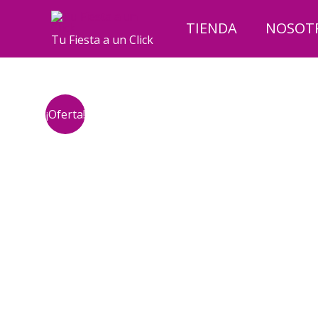
Ir
al
TIENDA
NOSOT
Tu Fiesta a un Click
contenido
¡Oferta!