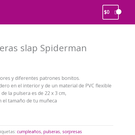
$
0
seras slap Spiderman
recio
ctual
res y diferentes patrones bonitos.
s:
ero en el interior y de un material de PVC flexible
4.500.
 de la pulsera es de 22 x 3 cm,
n el tamaño de tu muñeca
iquetas:
cumpleaños
,
pulseras
,
sorpresas