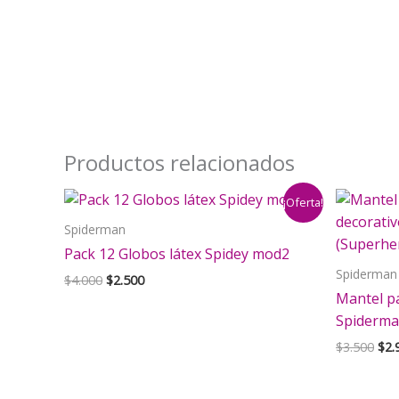
Productos relacionados
¡Oferta!
Spiderman
Pack 12 Globos látex Spidey mod2
Spiderman
El
El
$
4.000
$
2.500
precio
precio
Mantel p
original
actual
Spiderma
era:
es:
$4.000.
$2.500.
El
$
3.500
$
2.
pre
orig
era: