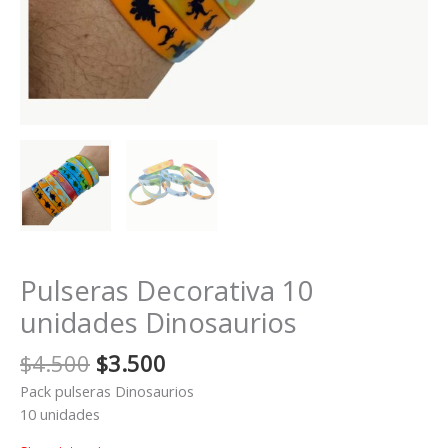
Pulseras Decorativa 10
unidades Dinosaurios
El
El
$
4.500
$
3.500
precio
precio
Pack pulseras Dinosaurios
original
actual
10 unidades
era:
es: