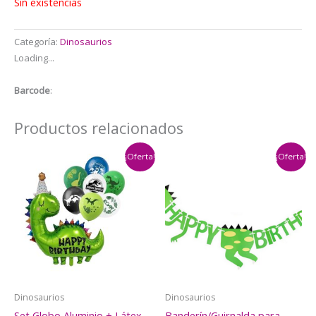
$4.500.
$3.500.
Sin existencias
Categoría:
Dinosaurios
Loading...
Barcode
:
Productos relacionados
¡Oferta!
¡Oferta!
Dinosaurios
Dinosaurios
Set Globo Aluminio + Látex
Banderín/Guirnalda para