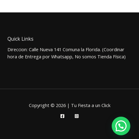
precio
precio
original
actual
era:
es:
$3.500.
$2.900.
Quick Links
Direccion: Calle Nueva 141 Comuna la Florida. (Coordinar
hora de Entrega por Whatsapp, No somos Tienda Física)
Copyright © 2026 | Tu Fiesta a un Click