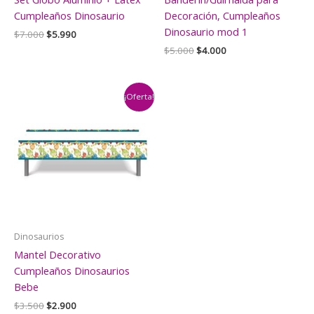
Cumpleaños Dinosaurio
Decoración, Cumpleaños
Dinosaurio mod 1
El
El
$
7.000
$
5.990
precio
precio
El
El
$
5.000
$
4.000
original
actual
precio
precio
era:
es:
original
actual
$7.000.
$5.990.
era:
es:
$5.000.
$4.000.
¡Oferta!
Dinosaurios
Mantel Decorativo
Cumpleaños Dinosaurios
Bebe
El
El
$
3.500
$
2.900