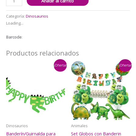
Añadir al carrito
Telón
Decorativo
Categoría:
Dinosaurios
Para
Loading...
Fotografía,
Cumpleaños
Barcode
:
Dinosaurios
Bebe
Productos relacionados
verde
150cm
¡Oferta!
¡Oferta!
x
100cm
cantidad
Dinosaurios
Animales
Banderín/Guirnalda para
Set Globos con Banderin