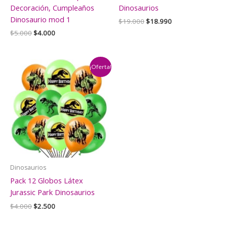
Decoración, Cumpleaños
Dinosaurios
Dinosaurio mod 1
El
El
$
19.000
$
18.990
precio
precio
El
El
$
5.000
$
4.000
original
actual
precio
precio
era:
es:
original
actual
$19.000.
$18.990.
era:
es:
$5.000.
$4.000.
¡Oferta!
Dinosaurios
Pack 12 Globos Látex
Jurassic Park Dinosaurios
El
El
$
4.000
$
2.500
precio
precio
original
actual