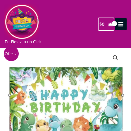
Ir
al
contenido
$
0
Tu Fiesta a un Click
¡Oferta!