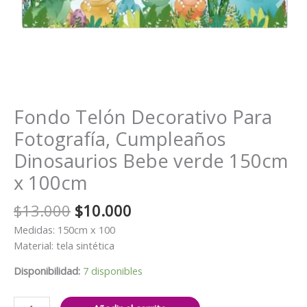
Fondo Telón Decorativo Para
Fotografía, Cumpleaños
Dinosaurios Bebe verde 150cm
x 100cm
El
El
$
13.000
$
10.000
precio
precio
Medidas: 150cm x 100
original
actual
Material: tela sintética
era:
es:
$13.000.
$10.000.
Disponibilidad:
7 disponibles
Fondo