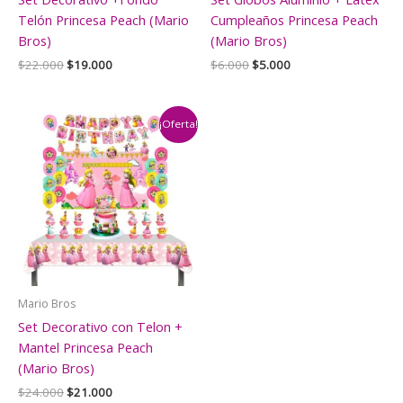
Telón Princesa Peach (Mario
Cumpleaños Princesa Peach
Bros)
(Mario Bros)
El
El
El
El
$
22.000
$
19.000
$
6.000
$
5.000
precio
precio
precio
precio
original
actual
original
actual
era:
es:
era:
es:
$22.000.
$19.000.
$6.000.
$5.000.
¡Oferta!
Mario Bros
Set Decorativo con Telon +
Mantel Princesa Peach
(Mario Bros)
El
El
$
24.000
$
21.000