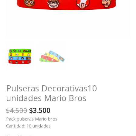
Pulseras Decorativas10
unidades Mario Bros
El
El
$
4.500
$
3.500
precio
precio
Pack pulseras Mario bros
original
actual
Cantidad: 10 unidades
era:
es: