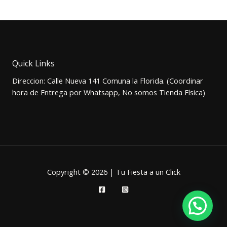
precio
precio
original
actual
era:
es:
$24.000.
$21.000.
Quick Links
Direccion: Calle Nueva 141 Comuna la Florida. (Coordinar
hora de Entrega por Whatsapp, No somos Tienda Física)
Copyright © 2026 | Tu Fiesta a un Click