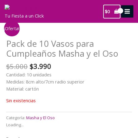
Ir
al
$
0
Tu Fiesta a un Click
contenido
¡Oferta!
Pack de 10 Vasos para
Cumpleaños Masha y el Oso
El
El
$
5.000
$
3.990
precio
precio
Cantidad: 10 unidades
original
actual
Medidas: 8cm alto/7cm radio superior
era:
es:
Material: cartón
$5.000.
$3.990.
Sin existencias
Categoría:
Masha y El Oso
Loading...