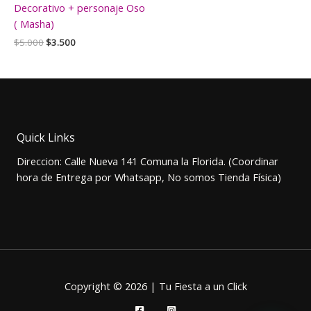
Decorativo + personaje Oso
( Masha)
El
El
$
5.000
$
3.500
precio
precio
original
actual
era:
es:
$5.000.
$3.500.
Quick Links
Direccion: Calle Nueva 141 Comuna la Florida. (Coordinar
hora de Entrega por Whatsapp, No somos Tienda Física)
Copyright © 2026 | Tu Fiesta a un Click