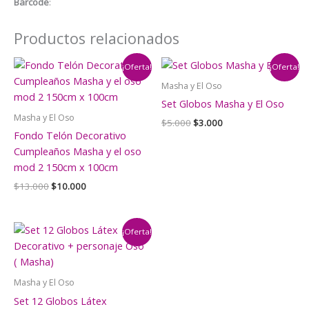
Barcode
:
Productos relacionados
¡Oferta!
¡Oferta!
Masha y El Oso
Set Globos Masha y El Oso
Masha y El Oso
El
El
$
5.000
$
3.000
precio
precio
Fondo Telón Decorativo
original
actual
Cumpleaños Masha y el oso
era:
es:
mod 2 150cm x 100cm
$5.000.
$3.000.
El
El
$
13.000
$
10.000
precio
precio
original
actual
era:
es:
$13.000.
$10.000.
¡Oferta!
Masha y El Oso
Set 12 Globos Látex