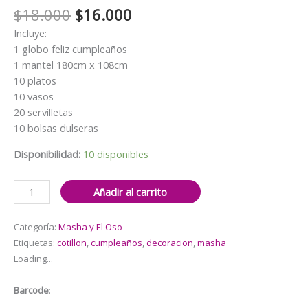
El
El
$
18.000
$
16.000
precio
precio
Incluye:
original
actual
1 globo feliz cumpleaños
era:
es:
1 mantel 180cm x 108cm
$18.000.
$16.000.
10 platos
10 vasos
20 servilletas
10 bolsas dulseras
Disponibilidad:
10 disponibles
Cotillón
Añadir al carrito
Decorativo
Masha
Categoría:
Masha y El Oso
y
Etiquetas:
cotillon
,
cumpleaños
,
decoracion
,
masha
el
Loading...
Oso
cantidad
Barcode
: