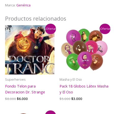
Marca:
Genérica
Productos relacionados
¡Oferta!
¡Oferta!
Superheroes
Masha y El Oso
Fondo Telon para
Pack 18 Globos Látex Masha
Decoracion Dr. Strange
y El Oso
El
El
El
El
$
8.000
$
6.000
$
5.000
$
3.000
precio
precio
precio
precio
original
actual
original
actual
era:
es:
era:
es: