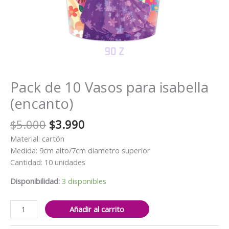
Pack de 10 Vasos para isabella
(encanto)
El
El
$
5.000
$
3.990
precio
precio
Material: cartón
original
actual
Medida: 9cm alto/7cm diametro superior
era:
es:
Cantidad: 10 unidades
$5.000.
$3.990.
Disponibilidad:
3 disponibles
Pack
Añadir al carrito
de
10