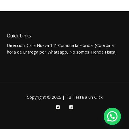
precio
precio
original
actual
era:
es:
$5.000.
$3.500.
Quick Links
Direccion: Calle Nueva 141 Comuna la Florida. (Coordinar
hora de Entrega por Whatsapp, No somos Tienda Física)
Copyright © 2026 | Tu Fiesta a un Click