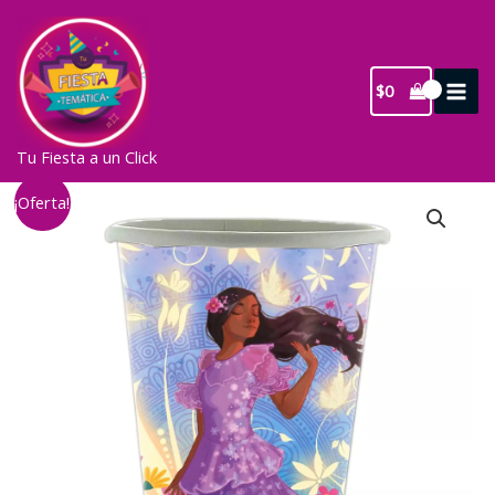
Ir
al
contenido
$
0
Tu Fiesta a un Click
¡Oferta!