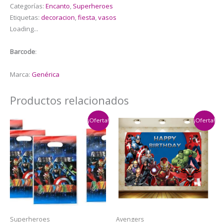
Categorías:
Encanto
,
Superheroes
Vasos
Etiquetas:
decoracion
,
fiesta
,
vasos
para
Loading...
isabella
(encanto)
Barcode
:
cantidad
Marca:
Genérica
Productos relacionados
¡Oferta!
¡Oferta!
Superheroes
Avengers