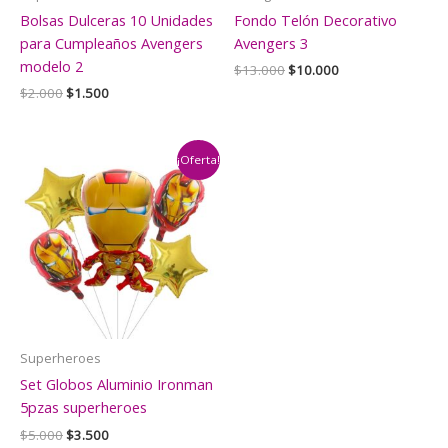
Bolsas Dulceras 10 Unidades
Fondo Telón Decorativo
para Cumpleaños Avengers
Avengers 3
modelo 2
El
El
$
13.000
$
10.000
precio
precio
El
El
$
2.000
$
1.500
original
actual
precio
precio
era:
es:
original
actual
$13.000.
$10.000.
era:
es:
$2.000.
$1.500.
¡Oferta!
Superheroes
Set Globos Aluminio Ironman
5pzas superheroes
El
El
$
5.000
$
3.500