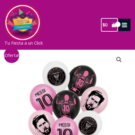
Ir
al
contenido
$
0
Tu Fiesta a un Click
¡Oferta!