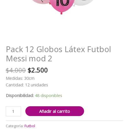
Pack 12 Globos Látex Futbol
Messi mod 2
El
El
$
4.000
$
2.500
precio
precio
Medidas: 30cm
original
actual
Cantidad: 12 unidades
era:
es:
$4.000.
$2.500.
Disponibilidad:
48 disponibles
Pack
Añadir al carrito
12
Globos
Categoría:
Futbol
Látex