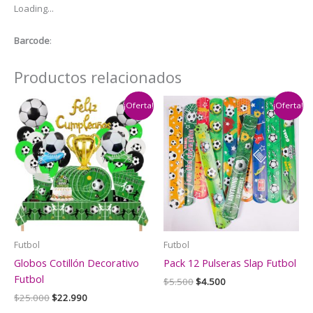
Loading...
Futbol
Messi
Barcode
:
mod
2
Productos relacionados
cantidad
¡Oferta!
¡Oferta!
Futbol
Futbol
Globos Cotillón Decorativo
Pack 12 Pulseras Slap Futbol
Futbol
El
El
$
5.500
$
4.500
precio
precio
El
El
$
25.000
$
22.990
original
actual
precio
precio