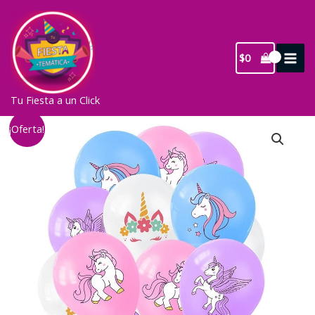
Ir
al
contenido
$
0
Tu Fiesta a un Click
¡Oferta!