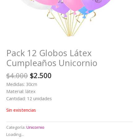
Pack 12 Globos Látex
Cumpleaños Unicornio
El
El
$
4.000
$
2.500
precio
precio
Medidas: 30cm
original
actual
Material: látex
era:
es:
Cantidad: 12 unidades
$4.000.
$2.500.
Sin existencias
Categoría:
Unicornio
Loading...