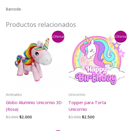
Barcode
:
Productos relacionados
¡Oferta!
¡Oferta!
Animales
Unicornio
Globo Aluminio Unicornio 3D
Topper para Torta
(Rosa)
Unicornio
El
El
El
El
$
3.000
$
2.000
$
3.000
$
2.500
precio
precio
precio
precio
original
actual
original
actual