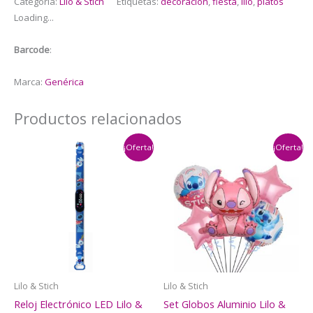
Categoría:
Lilo & Stich
Etiquetas:
decoracion
,
fiesta
,
lilo
,
platos
Lilo
Loading...
&
Stich
Barcode
:
(Rosa)
cantidad
Marca:
Genérica
Productos relacionados
¡Oferta!
¡Oferta!
Lilo & Stich
Lilo & Stich
Reloj Electrónico LED Lilo &
Set Globos Aluminio Lilo &