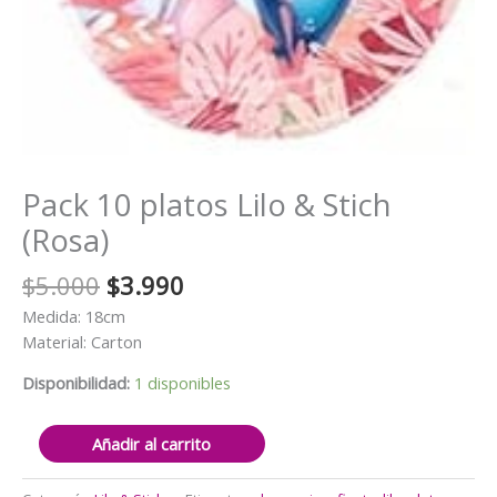
Pack 10 platos Lilo & Stich
(Rosa)
El
El
$
5.000
$
3.990
precio
precio
Medida: 18cm
original
actual
Material: Carton
era:
es:
$5.000.
$3.990.
Disponibilidad:
1 disponibles
Pack
Añadir al carrito
10
platos