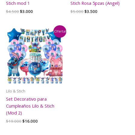
Stich mod 1
Stich Rosa 5pzas (Angel)
El
El
El
El
$
4.500
$
3.000
$
5.000
$
3.500
precio
precio
precio
precio
original
actual
original
actual
era:
es:
era:
es:
$4.500.
$3.000.
$5.000.
$3.500.
¡Oferta!
Lilo & Stich
Set Decorativo para
Cumpleaños Lilo & Stich
(Mod 2)
El
El
$
19.000
$
16.000
precio
precio
original
actual