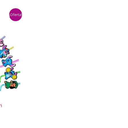
¡Oferta!
h