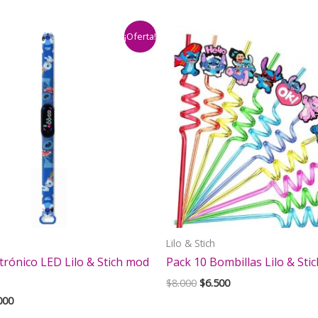
¡Oferta!
Lilo & Stich
ctrónico LED Lilo & Stich mod
Pack 10 Bombillas Lilo & Stic
El
El
$
8.000
$
6.500
precio
precio
El
000
original
actual
cio
precio