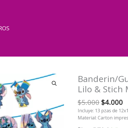
ROS
Banderin/Gu
Lilo & Stich
El
El
$
5.000
$
4.000
precio
p
Incluye: 13 pzas de 12
original
a
Material: Carton impre
era:
e