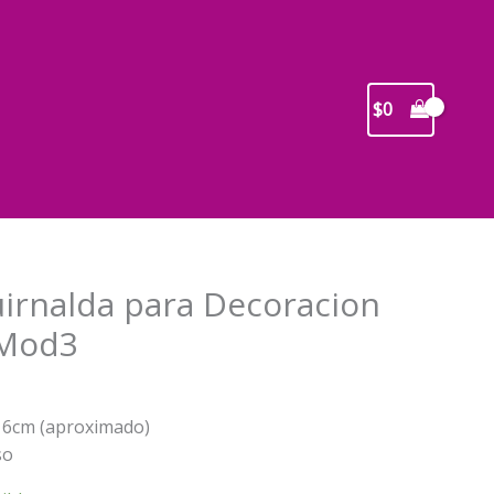
$
0
irnalda para Decoracion
 Mod3
recio
x16cm (aproximado)
ctual
so
s: