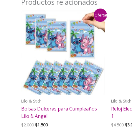
Productos relacionados
¡Oferta!
Lilo & Stich
Lilo & Stich
Bolsas Dulceras para Cumpleaños
Reloj Ele
Lilo & Angel
1
El
El
El
$
2.000
$
1.500
$
4.500
$
3.
precio
precio
pre