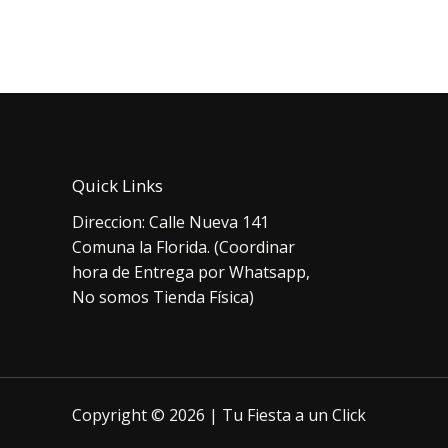
original
actual
orig
era:
es:
era:
$2.000.
$1.500.
$4.
Quick Links
Direccion: Calle Nueva 141
Comuna la Florida. (Coordinar
hora de Entrega por Whatsapp,
No somos Tienda Física)
Copyright © 2026 | Tu Fiesta a un Click