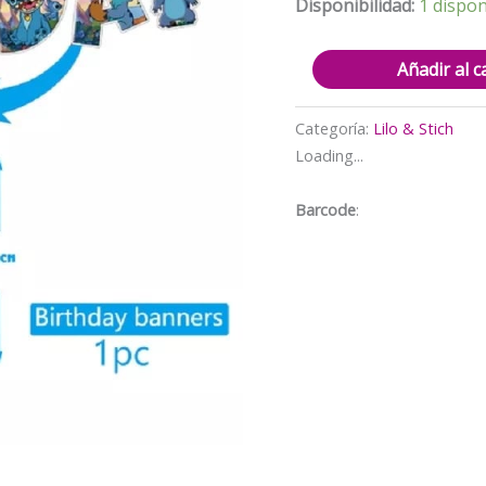
$5.000.
$
Disponibilidad:
1 dispon
Banderin/Guirnalda
Añadir al c
para
Decoracion
Categoría:
Lilo & Stich
Lilo
Loading...
&
Stich
Barcode
:
Mod3
cantidad