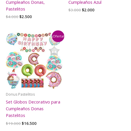
Cumpleaños Donas,
Cumpleaños Azul
Pastelitos
El
El
$
3.000
$
2.000
precio
precio
El
El
$
4.000
$
2.500
original
actual
precio
precio
era:
es:
original
actual
$3.000.
$2.000.
era:
es:
$4.000.
$2.500.
¡Oferta!
Donus Pastelitos
Set Globos Decorativo para
Cumpleaños Donas
Pastelitos
El
El
$
19.000
$
16.500
precio
precio