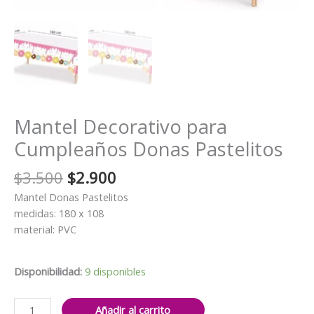
Mantel Decorativo para
Cumpleaños Donas Pastelitos
El
El
$
3.500
$
2.900
precio
precio
Mantel Donas Pastelitos
original
actual
medidas: 180 x 108
era:
es:
material: PVC
$3.500.
$2.900.
Disponibilidad:
9 disponibles
Mantel
Añadir al carrito