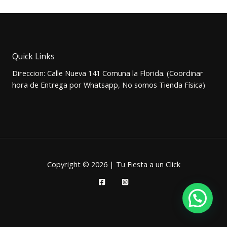
original
actual
era:
es:
$19.000.
$16.500.
Quick Links
Direccion: Calle Nueva 141 Comuna la Florida. (Coordinar
hora de Entrega por Whatsapp, No somos Tienda Física)
Copyright © 2026 | Tu Fiesta a un Click