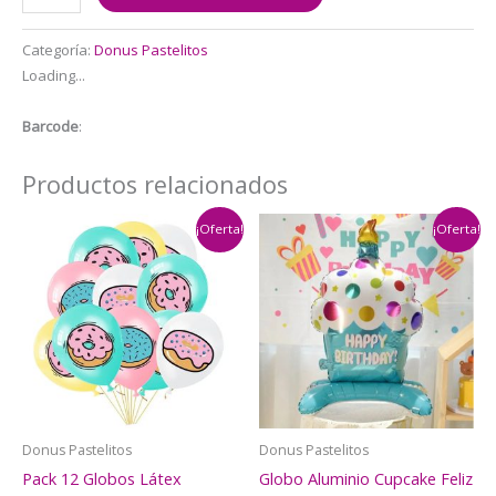
Decorativo
para
Categoría:
Donus Pastelitos
Cumpleaños
Loading...
Donas
Pastelitos
Barcode
:
cantidad
Productos relacionados
¡Oferta!
¡Oferta!
Donus Pastelitos
Donus Pastelitos
Pack 12 Globos Látex
Globo Aluminio Cupcake Feliz