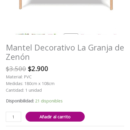
Mantel Decorativo La Granja de
Zenón
El
El
$
3.500
$
2.900
precio
precio
Material: PVC
original
actual
Medidas: 180cm x 108cm
era:
es:
Cantidad: 1 unidad
$3.500.
$2.900.
Disponibilidad:
21 disponibles
Mantel
Añadir al carrito
Decorativo
La