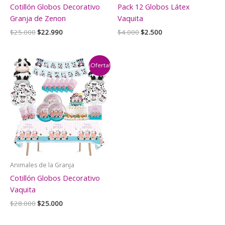
Cotillón Globos Decorativo
Pack 12 Globos Látex
Granja de Zenon
Vaquita
El
El
El
El
$
25.000
$
22.990
$
4.000
$
2.500
precio
precio
precio
precio
original
actual
original
actual
era:
es:
era:
es:
$25.000.
$22.990.
$4.000.
$2.500.
¡Oferta!
Animales de la Granja
Cotillón Globos Decorativo
Vaquita
El
El
$
28.000
$
25.000
precio
precio
original
actual