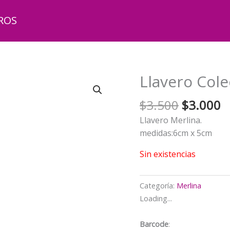
ROS
Llavero Col
El
El
$
3.500
$
3.000
precio
p
Llavero Merlina.
original
a
medidas:6cm x 5cm
era:
e
$3.500.
$
Sin existencias
Categoría:
Merlina
Loading...
Barcode
: