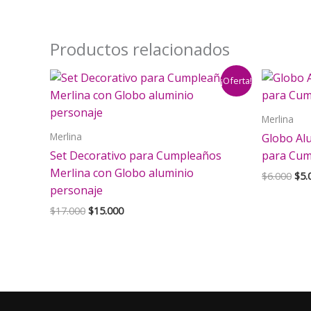
Productos relacionados
¡Oferta!
Merlina
Merlina
Globo Alu
Set Decorativo para Cumpleaños
para Cum
Merlina con Globo aluminio
El
$
6.000
$
5.
pre
personaje
orig
El
El
$
17.000
$
15.000
era:
precio
precio
$6.
original
actual
era:
es:
$17.000.
$15.000.