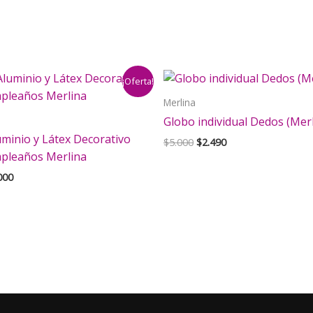
¡Oferta!
Merlina
Globo individual Dedos (Merl
minio y Látex Decorativo
El
El
$
5.000
$
2.490
precio
precio
pleaños Merlina
original
actual
El
000
era:
es:
cio
precio
$5.000.
$2.490.
inal
actual
es:
000.
$5.000.