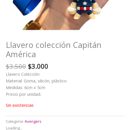
Llavero colección Capitán
América
El
El
$
3.500
$
3.000
precio
precio
Llavero Colección
original
actual
Material: Goma, silicón, plástico
era:
es:
Medidas: 6cm x 5cm
$3.500.
$3.000.
Precio por unidad.
Sin existencias
Categoría:
Avengers
Loading...