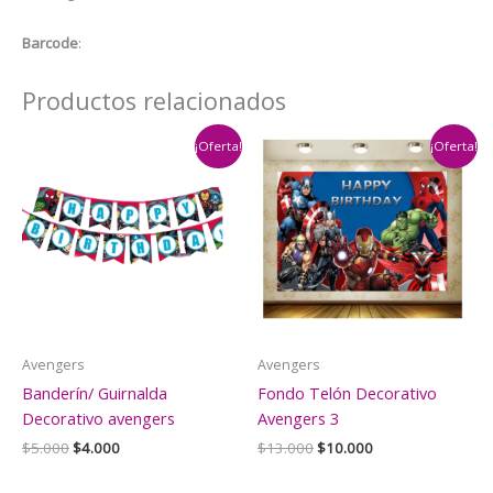
Barcode
:
Productos relacionados
¡Oferta!
¡Oferta!
Avengers
Avengers
Banderín/ Guirnalda
Fondo Telón Decorativo
Decorativo avengers
Avengers 3
El
El
El
El
$
5.000
$
4.000
$
13.000
$
10.000
precio
precio
precio
precio
original
actual
original
actual