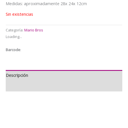
$12.000.
$9.500.
Medidas: aproximadamente 28x 24x 12cm
Sin existencias
Categoría:
Mario Bros
Loading...
Barcode
:
Descripción
Información adicional