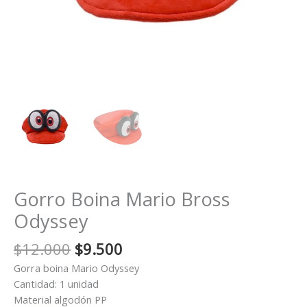
Gorro Boina Mario Bross
Odyssey
El
El
$
12.000
$
9.500
precio
precio
Gorra boina Mario Odyssey
original
actual
Cantidad: 1 unidad
era:
es:
Material algodón PP