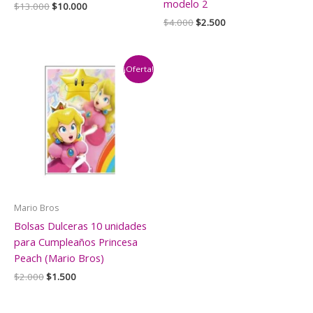
modelo 2
El
El
$
13.000
$
10.000
precio
precio
El
El
$
4.000
$
2.500
original
actual
precio
precio
era:
es:
original
actual
$13.000.
$10.000.
era:
es:
$4.000.
$2.500.
¡Oferta!
Mario Bros
Bolsas Dulceras 10 unidades
para Cumpleaños Princesa
Peach (Mario Bros)
El
El
$
2.000
$
1.500
precio
precio
original
actual
era:
es: