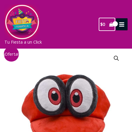
Ir
al
contenido
$
0
Tu Fiesta a un Click
¡Oferta!