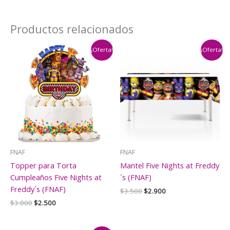
Productos relacionados
¡Oferta!
¡Oferta!
FNAF
FNAF
Topper para Torta
Mantel Five Nights at Freddy
Cumpleaños Five Nights at
´s (FNAF)
Freddy´s (FNAF)
El
El
$
3.500
$
2.900
precio
precio
El
El
$
3.000
$
2.500
original
actual
precio
precio
era:
es:
original
actual
$3.500.
$2.900.
era:
es: