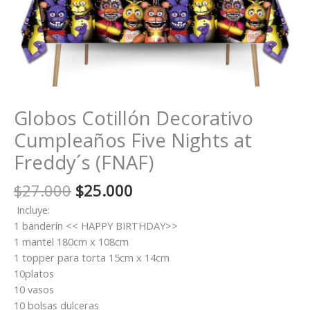
Globos Cotillón Decorativo
Cumpleaños Five Nights at
Freddy´s (FNAF)
El
El
$
27.000
$
25.000
precio
precio
Incluye:
original
actual
1 banderín << HAPPY BIRTHDAY>>
era:
es:
1 mantel 180cm x 108cm
$27.000.
$25.000.
1 topper para torta 15cm x 14cm
10platos
10 vasos
10 bolsas dulceras