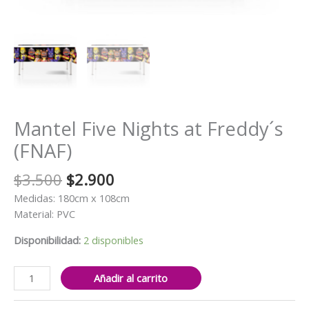
Mantel Five Nights at Freddy´s
(FNAF)
El
El
$
3.500
$
2.900
precio
precio
Medidas: 180cm x 108cm
original
actual
Material: PVC
era:
es:
$3.500.
$2.900.
Disponibilidad:
2 disponibles
Mantel
Añadir al carrito
Five
Nights