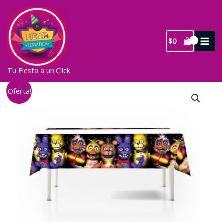
Ir
al
contenido
$
0
Tu Fiesta a un Click
¡Oferta!