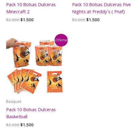
Pack 10 Bolsas Dulceras
Pack 10 Bolsas Dulceras Five
Minecraft 2
Nights at Freddy´s ( Fnaf)
El
El
El
El
$
2.000
$
1.500
$
2.000
$
1.500
precio
precio
precio
precio
original
actual
original
actual
era:
es:
era:
es:
$2.000.
$1.500.
$2.000.
$1.500.
¡Oferta!
Basquet
Pack 10 Bolsas Dulceras
Basketball
El
El
$
2.000
$
1.500
precio
precio
original
actual