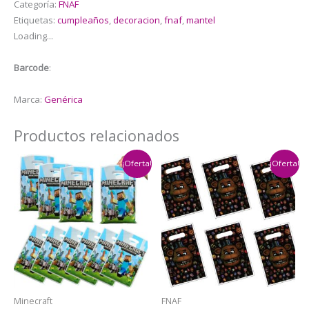
Categoría:
FNAF
at
Etiquetas:
cumpleaños
,
decoracion
,
fnaf
,
mantel
Freddy
Loading...
´s
(FNAF)
Barcode
:
cantidad
Marca:
Genérica
Productos relacionados
¡Oferta!
¡Oferta!
Minecraft
FNAF