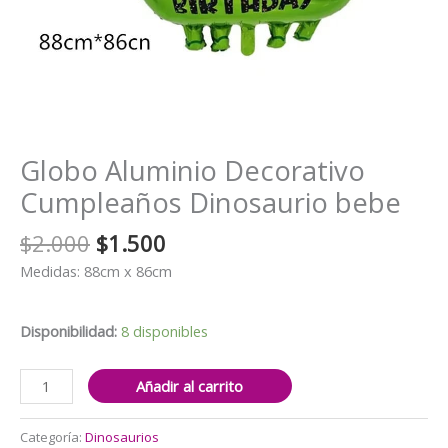
Globo Aluminio Decorativo
Cumpleaños Dinosaurio bebe
El
El
$
2.000
$
1.500
precio
precio
Medidas: 88cm x 86cm
original
actual
era:
es:
$2.000.
$1.500.
Disponibilidad:
8 disponibles
Globo
Añadir al carrito
Aluminio
Decorativo
Categoría:
Dinosaurios
Cumpleaños