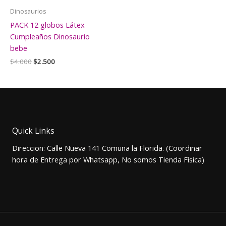
Dinosaurios
PACK 12 globos Látex
Cumpleaños Dinosaurio
bebe
El
El
$
4.000
$
2.500
precio
precio
original
actual
era:
es:
$4.000.
$2.500.
Quick Links
Direccion: Calle Nueva 141 Comuna la Florida. (Coordinar
hora de Entrega por Whatsapp, No somos Tienda Física)