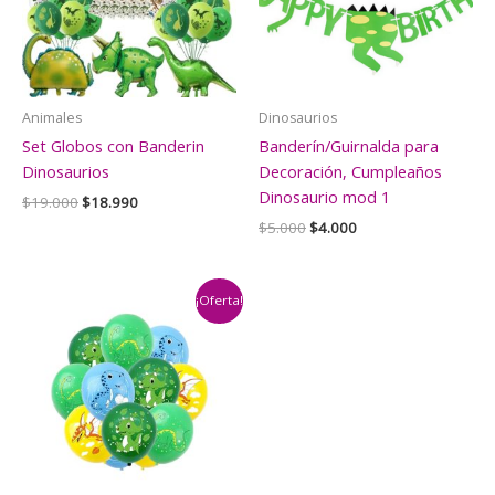
Animales
Dinosaurios
Set Globos con Banderin
Banderín/Guirnalda para
Dinosaurios
Decoración, Cumpleaños
Dinosaurio mod 1
El
El
$
19.000
$
18.990
precio
precio
El
El
$
5.000
$
4.000
original
actual
precio
precio
era:
es:
original
actual
$19.000.
$18.990.
era:
es:
$5.000.
$4.000.
¡Oferta!