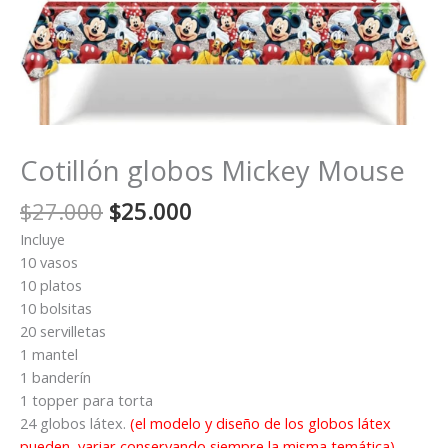
Cotillón globos Mickey Mouse
El
El
$
27.000
$
25.000
precio
precio
Incluye
original
actual
10 vasos
era:
es:
10 platos
$27.000.
$25.000.
10 bolsitas
20 servilletas
1 mantel
1 banderín
1 topper para torta
24 globos látex.
(el modelo y diseño de los globos látex
pueden, variar conservando siempre la misma temática)