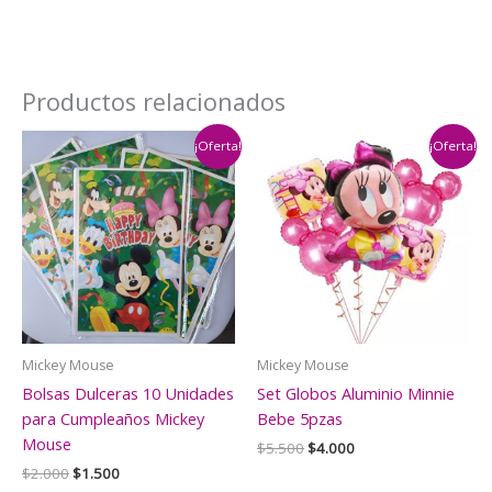
Productos relacionados
¡Oferta!
¡Oferta!
Mickey Mouse
Mickey Mouse
Bolsas Dulceras 10 Unidades
Set Globos Aluminio Minnie
para Cumpleaños Mickey
Bebe 5pzas
Mouse
El
El
$
5.500
$
4.000
precio
precio
El
El
$
2.000
$
1.500
original
actual
precio
precio