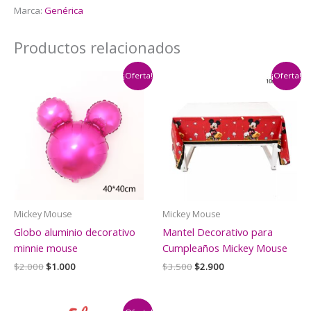
Marca:
Genérica
Productos relacionados
¡Oferta!
¡Oferta!
Mickey Mouse
Mickey Mouse
Globo aluminio decorativo
Mantel Decorativo para
minnie mouse
Cumpleaños Mickey Mouse
El
El
El
El
$
2.000
$
1.000
$
3.500
$
2.900
precio
precio
precio
precio
original
actual
original
actual
era:
es:
era:
es: