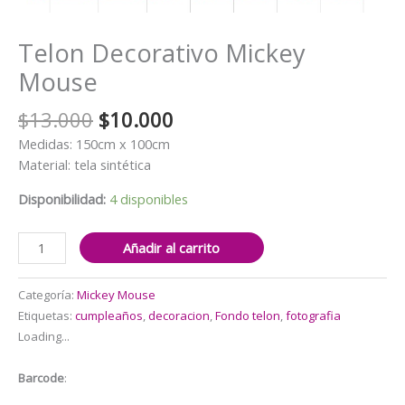
Telon Decorativo Mickey
Mouse
El
El
$
13.000
$
10.000
precio
precio
Medidas: 150cm x 100cm
original
actual
Material: tela sintética
era:
es:
$13.000.
$10.000.
Disponibilidad:
4 disponibles
Telon
Añadir al carrito
Decorativo
Mickey
Categoría:
Mickey Mouse
Mouse
Etiquetas:
cumpleaños
,
decoracion
,
Fondo telon
,
fotografia
cantidad
Loading...
Barcode
: