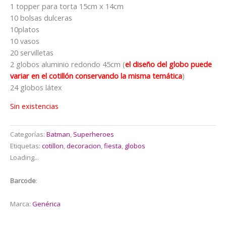
$25.000.
$22.990.
1 topper para torta 15cm x 14cm
10 bolsas dulceras
10platos
10 vasos
20 servilletas
2 globos aluminio redondo 45cm (
el diseño del globo puede
variar en el cotillón conservando la misma temática
)
24 globos látex
Sin existencias
Categorías:
Batman
,
Superheroes
Etiquetas:
cotillon
,
decoracion
,
fiesta
,
globos
Loading...
Barcode
:
Marca:
Genérica