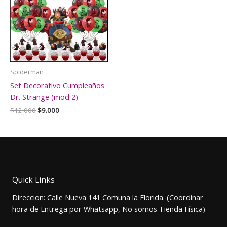
Spiderman
Set Decorativo Cumpleaños
Dr. Strange (mod 2)
El
El
$
12.000
$
9.000
precio
precio
original
actual
era:
es:
$12.000.
$9.000.
Quick Links
Direccion: Calle Nueva 141 Comuna la Florida. (Coordinar
hora de Entrega por Whatsapp, No somos Tienda Física)