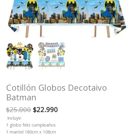
Cotillón Globos Decotaivo
Batman
El
El
$
25.000
$
22.990
precio
precio
Incluye:
original
actual
1 globo feliz cumpleaños
era:
es:
1 mantel 180cm x 108cm