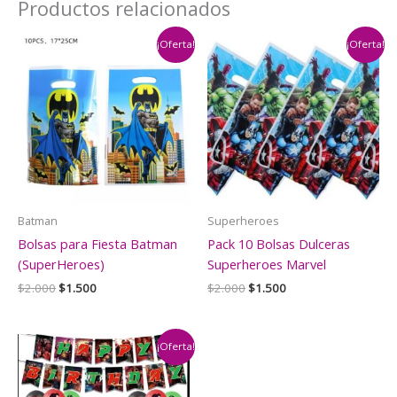
Productos relacionados
¡Oferta!
¡Oferta!
Batman
Superheroes
Bolsas para Fiesta Batman
Pack 10 Bolsas Dulceras
(SuperHeroes)
Superheroes Marvel
El
El
El
El
$
2.000
$
1.500
$
2.000
$
1.500
precio
precio
precio
precio
original
actual
original
actual
era:
es:
era:
es:
$2.000.
$1.500.
$2.000.
$1.500.
¡Oferta!