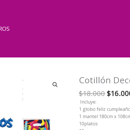
ROS
Cotillón De
El
$
18.000
$
16.00
precio
Incluye:
origina
1 globo feliz cumpleañ
era:
1 mantel 180cm x 108c
$18.00
10platos