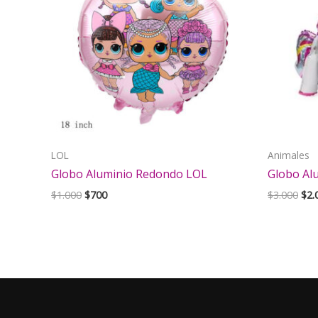
LOL
Animales
Globo Aluminio Redondo LOL
Globo Alu
El
El
El
$
1.000
$
700
$
3.000
$
2.
precio
precio
pre
original
actual
orig
era:
es:
era:
$1.000.
$700.
$3.