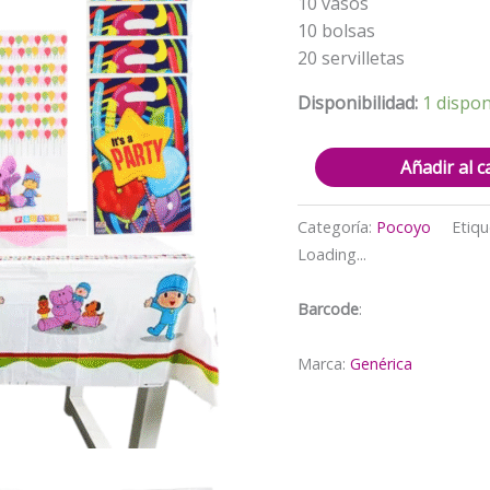
10 vasos
10 bolsas
20 servilletas
Disponibilidad:
1 dispon
Cotillón
Añadir al c
Decorativo
Pocoyo
Categoría:
Pocoyo
Etiqu
cantidad
Loading...
Barcode
:
Marca:
Genérica