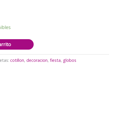
ibles
arrito
etas:
cotillon
,
decoracion
,
fiesta
,
globos