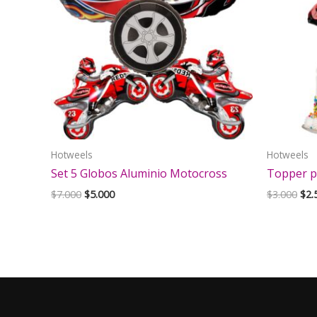
Hotweels
Hotweels
Set 5 Globos Aluminio Motocross
Topper p
El
El
El
$
7.000
$
5.000
$
3.000
$
2.
precio
precio
pre
original
actual
orig
era:
es:
era:
$7.000.
$5.000.
$3.