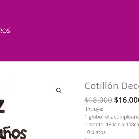
ROS
Cotillón De
El
$
18.000
$
16.00
precio
Incluye:
origina
1 globo feliz cumpleañ
era:
1 mantel 180cm x 108c
$18.00
10 platos