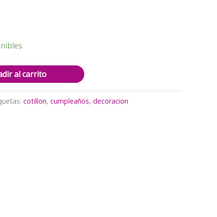
nibles
dir al carrito
quetas:
cotillon
,
cumpleaños
,
decoracion