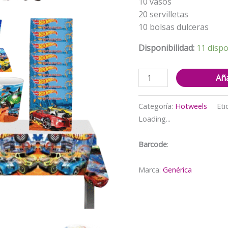
10 vasos
20 servilletas
10 bolsas dulceras
Disponibilidad:
11 dispo
Cotillón
Aña
Decorativo
Hotwheels
Categoría:
Hotweels
Eti
cantidad
Loading...
Barcode
:
Marca:
Genérica