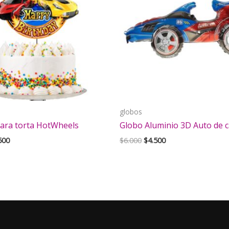
globos
ara torta HotWheels
Globo Aluminio 3D Auto de c
El
El
El
500
$
6.000
$
4.500
cio
precio
precio
precio
inal
actual
original
actual
es:
era:
es:
000.
$2.500.
$6.000.
$4.500.