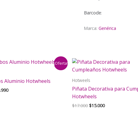
cantidad
Barcode
:
Marca:
Genérica
¡Oferta!
Hotweels
os Aluminio Hotwheels
Piñata Decorativa para Cum
El
.990
ecio
precio
Hotwheels
iginal
actual
El
El
$
17.000
$
15.000
a:
es:
precio
precio
2.000.
$9.990.
original
actual
era:
es:
$17.000.
$15.000.