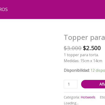
ROS
Topper para
El
El
$
3.000
$
2.500
precio
p
1 topper para torta.
original
a
Medidas: 15cm x 14cm
era:
e
$3.000.
$
Disponibilidad:
12 dispo
Topper
Aña
para
torta
Categoría:
Hotweels
Eti
HotWheels
Loading...