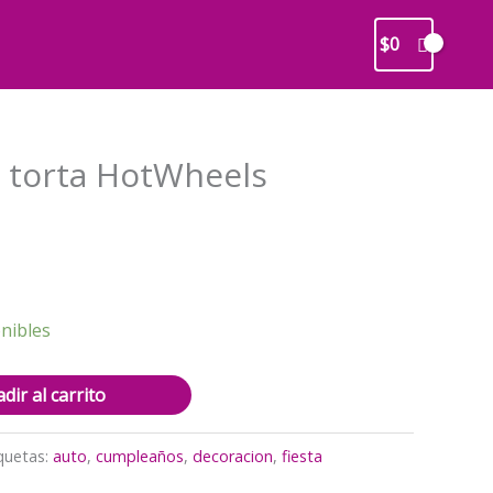
$
0
 torta HotWheels
recio
ctual
s:
2.500.
nibles
dir al carrito
quetas:
auto
,
cumpleaños
,
decoracion
,
fiesta