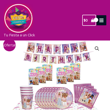
Ir
al
contenido
$
0
Tu Fiesta a un Click
¡Oferta!