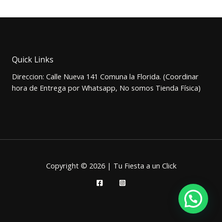
original
actual
era:
es:
$1.500.
$1.000.
Quick Links
Direccion: Calle Nueva 141 Comuna la Florida. (Coordinar
hora de Entrega por Whatsapp, No somos Tienda Física)
Copyright © 2026 | Tu Fiesta a un Click