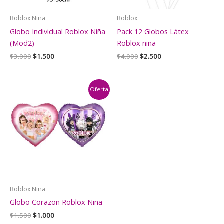
Roblox Niña
Roblox
Globo Individual Roblox Niña
Pack 12 Globos Látex
(Mod2)
Roblox niña
El
El
El
El
$
3.000
$
1.500
$
4.000
$
2.500
precio
precio
precio
precio
original
actual
original
actual
era:
es:
era:
es:
$3.000.
$1.500.
$4.000.
$2.500.
¡Oferta!
Roblox Niña
Globo Corazon Roblox Niña
El
El
$
1.500
$
1.000
precio
precio