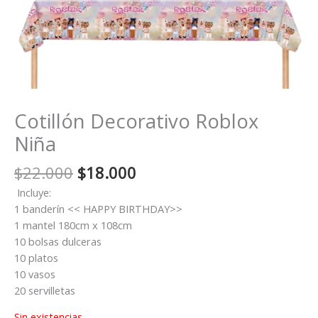
Cotillón Decorativo Roblox
Niña
El
El
$
22.000
$
18.000
precio
precio
Incluye:
original
actual
1 banderín << HAPPY BIRTHDAY>>
era:
es:
1 mantel 180cm x 108cm
$22.000.
$18.000.
10 bolsas dulceras
10 platos
10 vasos
20 servilletas
Sin existencias