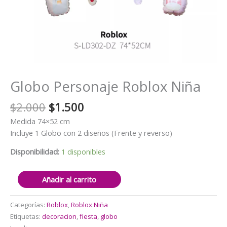
Globo Personaje Roblox Niña
El
El
$
2.000
$
1.500
precio
precio
Medida 74×52 cm
original
actual
Incluye 1 Globo con 2 diseños (Frente y reverso)
era:
es:
$2.000.
$1.500.
Disponibilidad:
1 disponibles
Globo
Añadir al carrito
Personaje
Roblox
Categorías:
Roblox
,
Roblox Niña
Niña
Etiquetas:
decoracion
,
fiesta
,
globo
cantidad