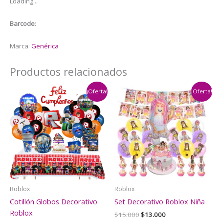
Loading...
Barcode
:
Marca:
Genérica
Productos relacionados
¡Oferta!
¡Oferta!
Roblox
Roblox
Cotillón Globos Decorativo
Set Decorativo Roblox Niña
Roblox
El
El
$
15.000
$
13.000