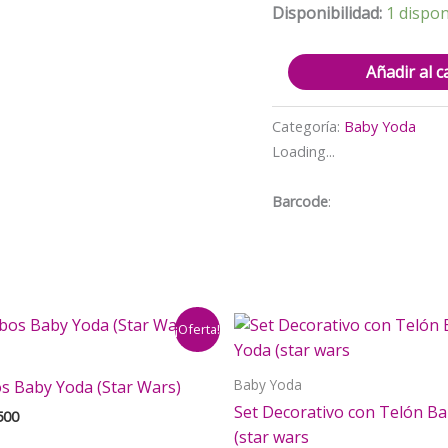
Disponibilidad:
1 dispon
Cotillón
Añadir al c
Decorativo
Cumpleaños
Categoría:
Baby Yoda
Baby
Loading...
Yoda
(Star
Barcode
:
Wars)
cantidad
¡Oferta!
Baby Yoda
s Baby Yoda (Star Wars)
Set Decorativo con Telón B
El
500
cio
precio
(star wars