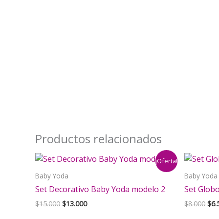
Productos relacionados
¡Oferta!
Baby Yoda
Baby Yoda
Set Decorativo Baby Yoda modelo 2
Set Globo
El
El
El
$
15.000
$
13.000
$
8.000
$
6.
precio
precio
pre