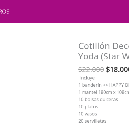
ROS
Cotillón De
Yoda (Star W
El
$
22.000
$
18.00
precio
Incluye:
origina
1 banderín << HAPPY 
era:
1 mantel 180cm x 108c
$22.00
10 bolsas dulceras
10 platos
10 vasos
20 servilletas