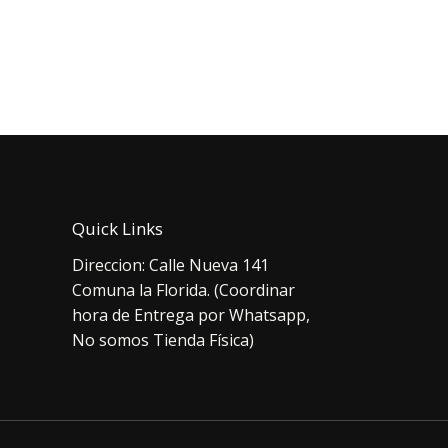
original
actual
orig
era:
es:
era:
$15.000.
$13.000.
$8.
Quick Links
Direccion: Calle Nueva 141
Comuna la Florida. (Coordinar
hora de Entrega por Whatsapp,
No somos Tienda Física)