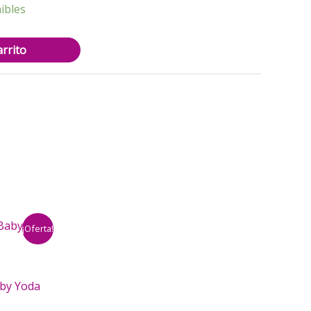
ibles
arrito
¡Oferta!
aby Yoda