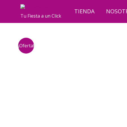
Ir
al
TIENDA
NOSOT
Tu Fiesta a un Click
contenido
¡Oferta!