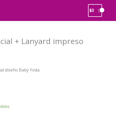
$
0
cial + Lanyard impreso
recio
al diseño Baby Yoda.
ctual
s:
3.000.
ibles