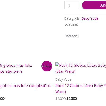
Portacredencial
Aña
+
Lanyard
Categoría:
Baby Yoda
impreso
Loading...
Baby
Yoda
Barcode
:
cantidad
¡Oferta!
Baby Yoda
 globos mas feliz cumpleaños
Pack 12 Globos Látex Baby Y
Wars)
El
El
El
000
$
4.000
$
2.500
cio
precio
precio
precio