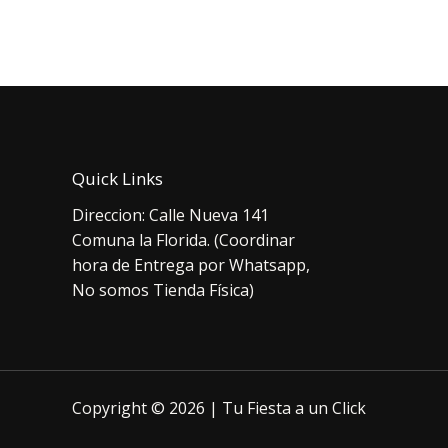
original
actual
orig
era:
es:
era:
$13.000.
$10.000.
$5.
Quick Links
Direccion: Calle Nueva 141
Comuna la Florida. (Coordinar
hora de Entrega por Whatsapp,
No somos Tienda Física)
Copyright © 2026 | Tu Fiesta a un Click