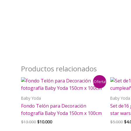
Productos relacionados
¡Oferta!
Baby Yoda
Baby Yoda
Fondo Telón para Decoración
Set de16
fotografía Baby Yoda 150cm x 100cm
star wars
El
El
El
$
13.000
$
10.000
$
5.000
$
4.
precio
precio
pre