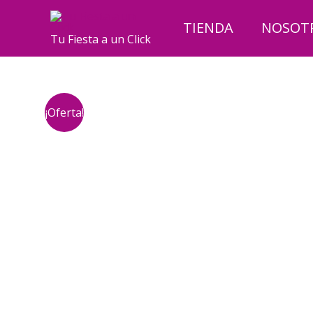
Ir
al
TIENDA
NOSOT
Tu Fiesta a un Click
contenido
¡Oferta!