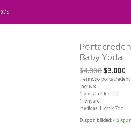
ROS
Portacreden
Baby Yoda
El
El
$
4.000
$
3.000
precio
p
Hermoso portacredenci
original
a
Incluye:
era:
e
1 portacredencial.
$4.000.
$
1 lanyard
medidas 11cm x 7cm
Disponibilidad:
4 dispon