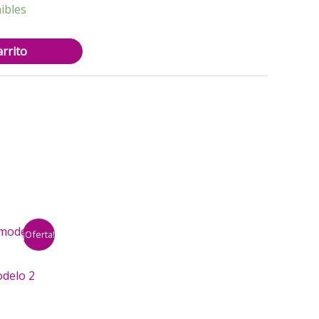
ibles
arrito
¡Oferta!
odelo 2