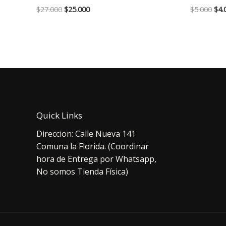
El
El
El
$
27.000
$
25.000
$
5.000
$
4.
precio
precio
pre
original
actual
orig
era:
es:
era:
$27.000.
$25.000.
$5.
Quick Links
Direccion: Calle Nueva 141
Comuna la Florida. (Coordinar
hora de Entrega por Whatsapp,
No somos Tienda Física)