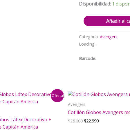
Disponibilidad:
1 dispon
Cotillón
Añadir al c
Decorativo
Cumpleaños
Categoría:
Avengers
Avengers
Loading...
(Rojo)
cantidad
Barcode
:
¡Oferta!
Avengers
Cotillón Globos Avengers m
obos Látex Decorativo +
El
El
$
25.000
$
22.990
precio
precio
e Capitán América