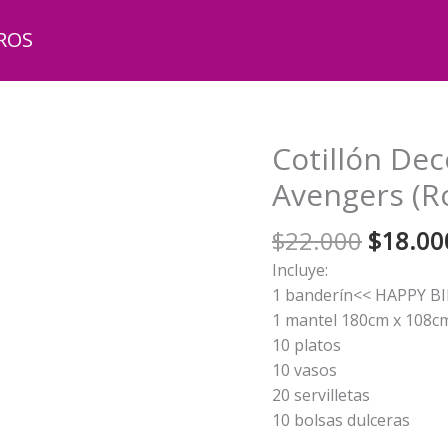
ROS
Cotillón De
Avengers (Ro
El
$
22.000
$
18.00
precio
Incluye:
origina
1 banderín<< HAPPY 
era:
1 mantel 180cm x 108c
$22.00
10 platos
10 vasos
20 servilletas
10 bolsas dulceras