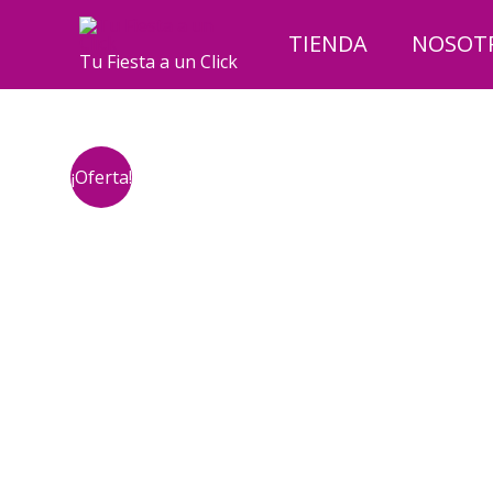
Ir
al
TIENDA
NOSOT
Tu Fiesta a un Click
contenido
¡Oferta!