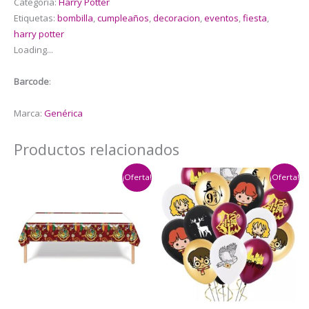
Categoría:
Harry Potter
Harry
Etiquetas:
bombilla
,
cumpleaños
,
decoracion
,
eventos
,
fiesta
,
Potter
harry potter
cantidad
Loading...
Barcode
:
Marca:
Genérica
Productos relacionados
¡Oferta!
¡Oferta!