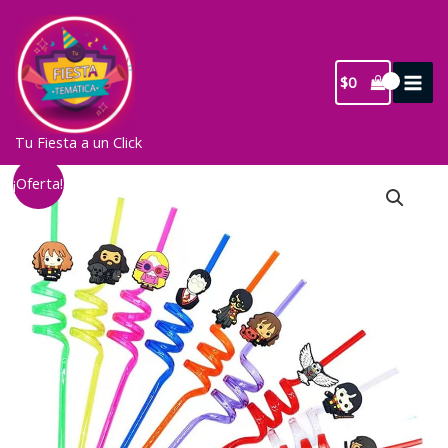
Ir
al
contenido
$
0
Tu Fiesta a un Click
¡Oferta!