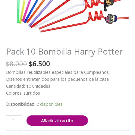
Pack 10 Bombilla Harry Potter
El
El
$
8.000
$
6.500
precio
precio
Bombillas reutilizables especiales para Cumpleaños.
original
actual
Diseños entretenidos para los pequeños de la casa
era:
es:
Cantidad: 10 unidades
$8.000.
$6.500.
Colores: surtidos
Disponibilidad:
2 disponibles
Pack
Añadir al carrito
10
Bombilla