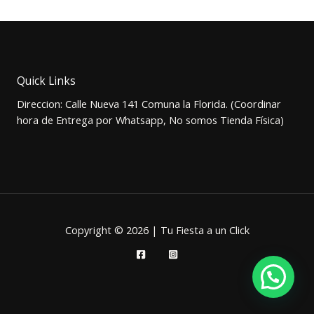
original
actual
era:
es:
$1.000.
$700.
Quick Links
Direccion: Calle Nueva 141 Comuna la Florida. (Coordinar
hora de Entrega por Whatsapp, No somos Tienda Física)
Copyright © 2026 | Tu Fiesta a un Click