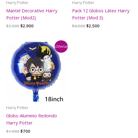
Harry Potter
Harry Potter
Mantel Decorativo Harry
Pack 12 Globos Látex Harry
Potter (Mod2)
Potter (Mod 3)
El
El
El
El
$
3.500
$
2.900
$
4.000
$
2.500
precio
precio
precio
precio
original
actual
original
actual
era:
es:
era:
es:
$3.500.
$2.900.
$4.000.
$2.500.
¡Oferta!
Harry Potter
Globo Aluminio Redondo
Harry Potter
El
El
$
1.000
$
700
precio
precio