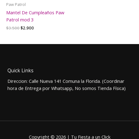
Paw Patrol
Mantel De Cumpleaños Paw
Patrol mod 3
El
El
$
3.500
$
2.900
precio
precio
original
actual
era:
es:
$3.500.
$2.900.
Quick Links
Direccion: Calle Nueva 141 Comuna la Florida. (Coordinar
hora de Entrega por Whatsapp, No somos Tienda Física)
Copyright © 2026 | Tu Fiesta a un Click