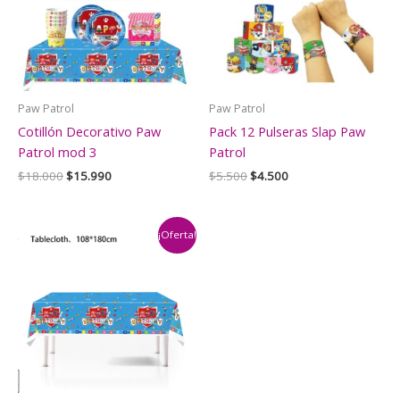
Paw Patrol
Paw Patrol
Cotillón Decorativo Paw
Pack 12 Pulseras Slap Paw
Patrol mod 3
Patrol
El
El
El
El
$
18.000
$
15.990
$
5.500
$
4.500
precio
precio
precio
precio
original
actual
original
actual
era:
es:
era:
es:
$18.000.
$15.990.
$5.500.
$4.500.
¡Oferta!