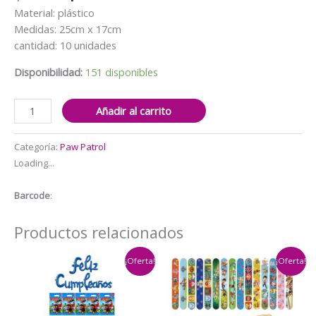
precio
precio
Material: plástico
original
actual
Medidas: 25cm x 17cm
era:
es:
cantidad: 10 unidades
$2.000.
$1.500.
Disponibilidad:
151 disponibles
Bolsas
Añadir al carrito
Dulceras
10
Categoría:
Paw Patrol
unidades
Loading...
Cumpleaños
Paw
Barcode
:
Patrol
(rosa)
Productos relacionados
cantidad
¡Oferta!
¡Oferta!