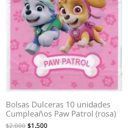
Bolsas Dulceras 10 unidades
Cumpleaños Paw Patrol (rosa)
El
El
$
2.000
$
1.500