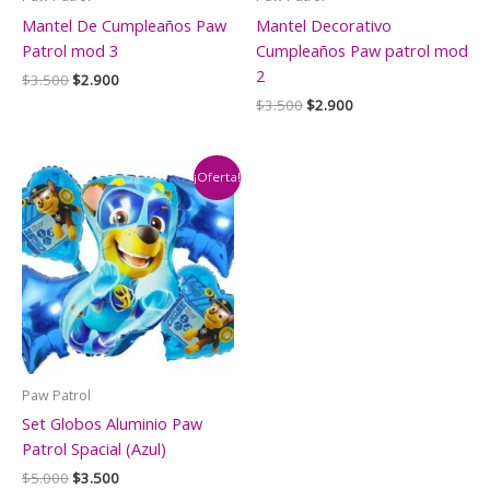
Mantel De Cumpleaños Paw
Mantel Decorativo
Patrol mod 3
Cumpleaños Paw patrol mod
2
El
El
$
3.500
$
2.900
precio
precio
El
El
$
3.500
$
2.900
original
actual
precio
precio
era:
es:
original
actual
$3.500.
$2.900.
era:
es:
$3.500.
$2.900.
¡Oferta!
Paw Patrol
Set Globos Aluminio Paw
Patrol Spacial (Azul)
El
El
$
5.000
$
3.500