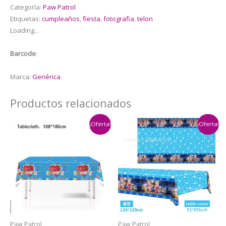
Decorativo
Categoría:
Paw Patrol
Paw
Etiquetas:
cumpleaños
,
fiesta
,
fotografia
,
telon
patrol
Loading...
cantidad
Barcode
:
Marca:
Genérica
Productos relacionados
¡Oferta!
¡Oferta!
Paw Patrol
Paw Patrol