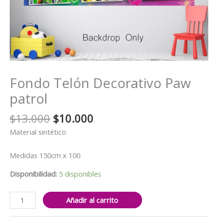
Fondo Telón Decorativo Paw
patrol
El
El
$
13.000
$
10.000
precio
precio
Material sintético
original
actual
era:
es:
Medidas 150cm x 100
$13.000.
$10.000.
Disponibilidad:
5 disponibles
Fondo
Añadir al carrito
Telón