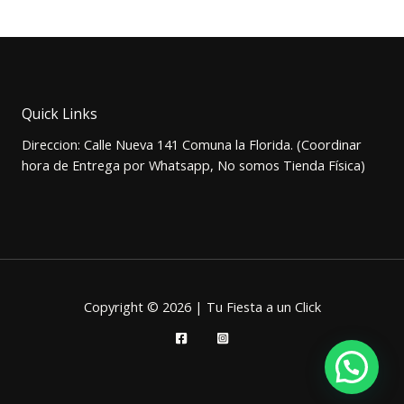
precio
precio
original
actual
era:
es:
$5.000.
$3.500.
Quick Links
Direccion: Calle Nueva 141 Comuna la Florida. (Coordinar
hora de Entrega por Whatsapp, No somos Tienda Física)
Copyright © 2026 | Tu Fiesta a un Click