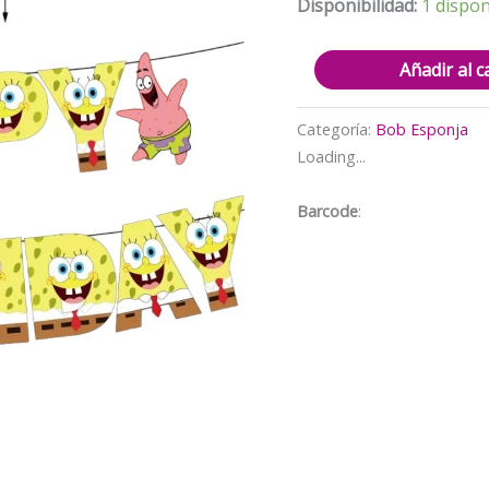
$5.000.
$
Disponibilidad:
1 dispon
Banderín/
Añadir al c
Guirnalda
Decorativo
Categoría:
Bob Esponja
para
Loading...
Cumpleaños
Bob
Barcode
:
esponja
cantidad