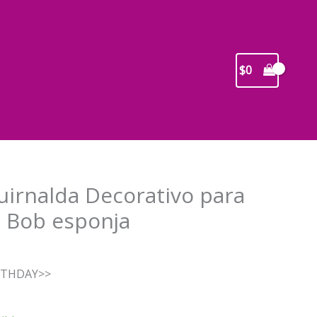
$
0
uirnalda Decorativo para
 Bob esponja
recio
IRTHDAY>>
ctual
s: