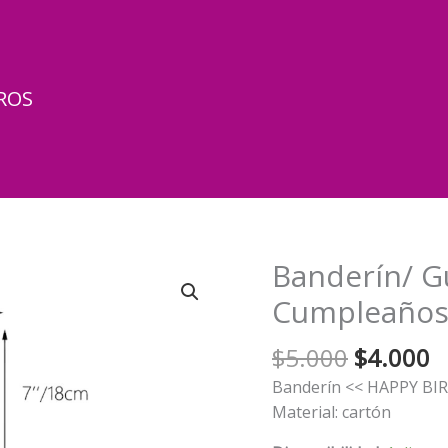
ROS
Banderín/ G
Cumpleaños
El
El
$
5.000
$
4.000
precio
p
Banderín << HAPPY B
original
a
Material: cartón
era:
e