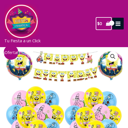
Ir
al
contenido
$
0
Tu Fiesta a un Click
¡Oferta!