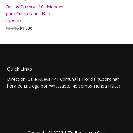
Bolsas Dulceras 10 Unidades
para Cumpleaños Bob
Esponja
El
El
$
2.000
$
1.500
precio
precio
original
actual
era:
es:
$2.000.
$1.500.
Quick Links
Direccion: Calle Nueva 141 Comuna la Florida. (Coordinar
hora de Entrega por Whatsapp, No somos Tienda Física)
Copyright © 2026 | Tu Fiesta a un Click