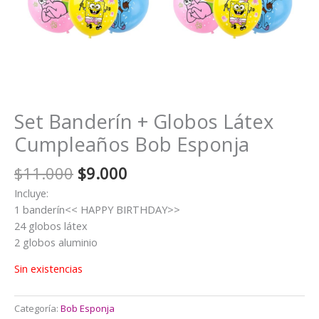
Set Banderín + Globos Látex
Cumpleaños Bob Esponja
El
El
$
11.000
$
9.000
precio
precio
Incluye:
original
actual
1 banderín<< HAPPY BIRTHDAY>>
era:
es:
24 globos látex
$11.000.
$9.000.
2 globos aluminio
Sin existencias
Categoría:
Bob Esponja