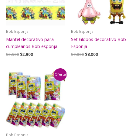
Bob Esponja
Bob Esponja
Mantel decorativo para
Set Globos decorativo Bob
cumpleaños Bob esponja
Esponja
El
El
El
El
$
3.500
$
2.900
$
9.000
$
8.000
precio
precio
precio
precio
original
actual
original
actual
era:
es:
era:
es:
$3.500.
$2.900.
$9.000.
$8.000.
¡Oferta!
Bob Esponja